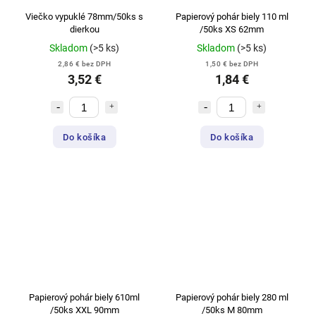
Viečko vypuklé 78mm/50ks s
Papierový pohár biely 110 ml
dierkou
/50ks XS 62mm
Skladom
(>5 ks)
Skladom
(>5 ks)
2,86 € bez DPH
1,50 € bez DPH
3,52 €
1,84 €
Do košíka
Do košíka
Papierový pohár biely 610ml
Papierový pohár biely 280 ml
/50ks XXL 90mm
/50ks M 80mm