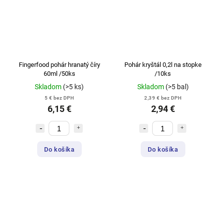
Fingerfood pohár hranatý číry
Pohár kryštál 0,2l na stopke
60ml /50ks
/10ks
Skladom
(>5 ks)
Skladom
(>5 bal)
5 € bez DPH
2,39 € bez DPH
6,15 €
2,94 €
Do košíka
Do košíka