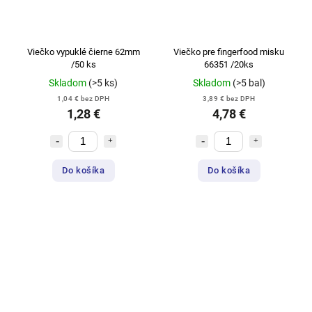
Viečko vypuklé čierne 62mm
Viečko pre fingerfood misku
/50 ks
66351 /20ks
Skladom
(>5 ks)
Skladom
(>5 bal)
1,04 € bez DPH
3,89 € bez DPH
1,28 €
4,78 €
Do košíka
Do košíka