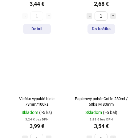
3,44 €
2,68 €
Detail
Do košíka
Viečko vypuklé biele
Papierový pohár Coffe 280ml /
73mm/100ks
50ks M 80mm
Skladom
(>5 ks)
Skladom
(>5 bal)
3,24 € bez DPH
2,88 € bez DPH
3,99 €
3,54 €