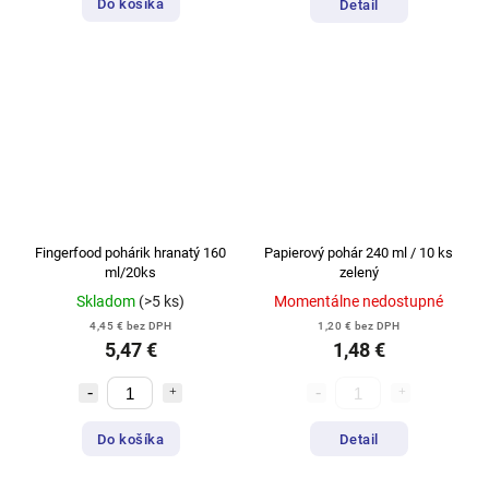
Do košíka
Detail
Fingerfood pohárik hranatý 160
Papierový pohár 240 ml / 10 ks
ml/20ks
zelený
Skladom
(>5 ks)
Momentálne nedostupné
4,45 € bez DPH
1,20 € bez DPH
5,47 €
1,48 €
Do košíka
Detail