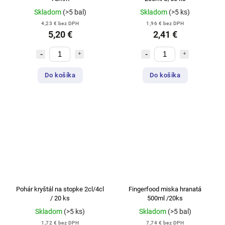
Skladom
(>5 bal)
Skladom
(>5 ks)
4,23 € bez DPH
1,96 € bez DPH
5,20 €
2,41 €
Do košíka
Do košíka
Pohár kryštál na stopke 2cl/4cl
Fingerfood miska hranatá
/ 20 ks
500ml /20ks
Skladom
(>5 ks)
Skladom
(>5 bal)
1,72 € bez DPH
7,74 € bez DPH