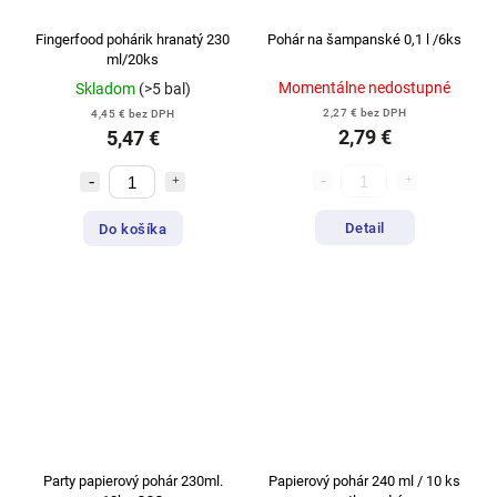
Fingerfood pohárik hranatý 230
Pohár na šampanské 0,1 l /6ks
ml/20ks
Momentálne nedostupné
Skladom
(>5 bal)
2,27 € bez DPH
4,45 € bez DPH
2,79 €
5,47 €
Detail
Do košíka
Party papierový pohár 230ml.
Papierový pohár 240 ml / 10 ks