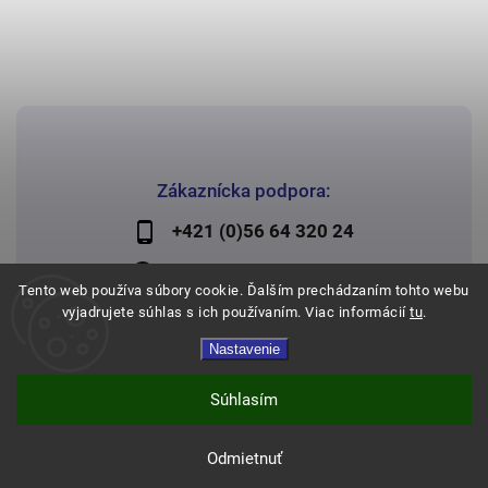
Zákaznícka podpora:
+421 (0)56 64 320 24
lechman@lechman.sk
Tento web používa súbory cookie. Ďalším prechádzaním tohto webu
vyjadrujete súhlas s ich používaním. Viac informácií
tu
.
Nastavenie
Copyright 2026
Papier Lechman
. Všetky práva vyhradené.
Vytvořil
Shoptet
| Design
Shoptak.cz
Súhlasím
Odmietnuť
Expresné doručenie a doprava zadarmo od 120€