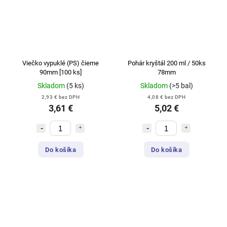
Viečko vypuklé (PS) čierne
Pohár kryštál 200 ml / 50ks
90mm [100 ks]
78mm
Skladom
(5 ks)
Skladom
(>5 bal)
2,93 € bez DPH
4,08 € bez DPH
3,61 €
5,02 €
Do košíka
Do košíka