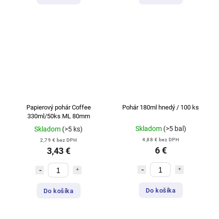
Papierový pohár Coffee
Pohár 180ml hnedý / 100 ks
330ml/50ks ML 80mm
Skladom
(>5 bal)
Skladom
(>5 ks)
4,88 € bez DPH
2,79 € bez DPH
6 €
3,43 €
Do košíka
Do košíka