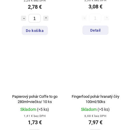
2,50 € bez DPH
2,26 € bez DPH
3,08 €
2,78 €
Detail
Do košíka
Papierový pohár Coffe to go
Fingerfood pohár hranatý číry
280ml+viečko/ 10 ks
100ml/50ks
Skladom
(>5 ks)
Skladom
(>5 ks)
1,41 € bez DPH
6,48 € bez DPH
1,73 €
7,97 €