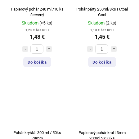
Papierový pohár 240 ml /10 ks
Pohár párty 250ml/8ks Futbal
červený
Gool
Skladom
(>5 ks)
Skladom
(2 ks)
1,20 € bez DPH
1,18 € bez DPH
1,48 €
1,45 €
Do košíka
Do košíka
Pohár kryštál 300 ml / 50ks
Papierový pohár kraft 3mm
78mm
200ml S/50 ks