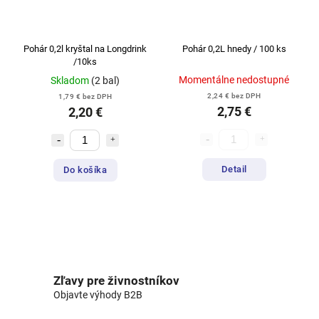
Pohár 0,2l kryštal na Longdrink
Pohár 0,2L hnedy / 100 ks
/10ks
Momentálne nedostupné
Skladom
(2 bal)
2,24 € bez DPH
1,79 € bez DPH
2,75 €
2,20 €
Detail
Do košíka
Zľavy pre živnostníkov
Objavte výhody B2B