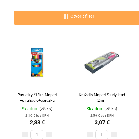
Najlacnejšie
Najdrahšie
Otvoriť filter
Abecedne
Pastelky /12ks Maped
Kružidlo Maped Study lead
+strúhadlo+ceruzka
2mm
Skladom
(>5 ks)
Skladom
(>5 ks)
2,30 € bez DPH
2,50 € bez DPH
2,83 €
3,07 €