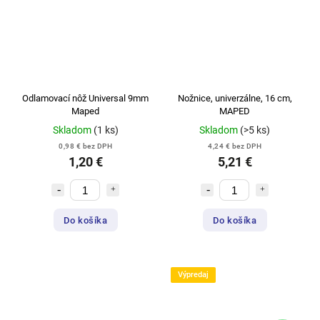
Odlamovací nôž Universal 9mm
Nožnice, univerzálne, 16 cm,
Maped
MAPED
Skladom
(1 ks)
Skladom
(>5 ks)
0,98 € bez DPH
4,24 € bez DPH
1,20 €
5,21 €
Do košíka
Do košíka
Výpredaj