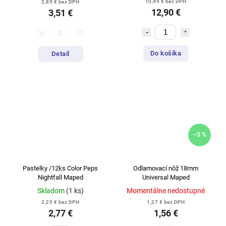
10,49 € bez DPH
2,85 € bez DPH
12,90 €
3,51 €
Do košíka
Detail
–3 %
Pastelky /12ks Color Peps
Odlamovací nôž 18mm
Nightfall Maped
Universal Maped
Skladom
(1 ks)
Momentálne nedostupné
2,25 € bez DPH
1,27 € bez DPH
2,77 €
1,56 €