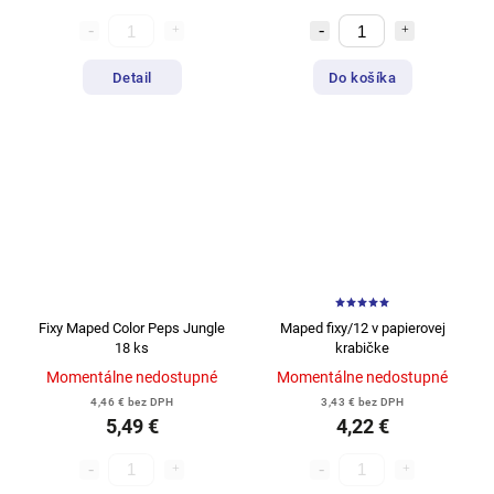
Detail
Do košíka
Fixy Maped Color Peps Jungle
Maped fixy/12 v papierovej
18 ks
krabičke
Momentálne nedostupné
Momentálne nedostupné
4,46 € bez DPH
3,43 € bez DPH
5,49 €
4,22 €