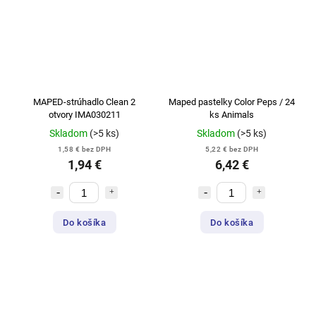
MAPED-strúhadlo Clean 2
Maped pastelky Color Peps / 24
otvory IMA030211
ks Animals
Skladom
(>5 ks)
Skladom
(>5 ks)
1,58 € bez DPH
5,22 € bez DPH
1,94 €
6,42 €
Do košíka
Do košíka