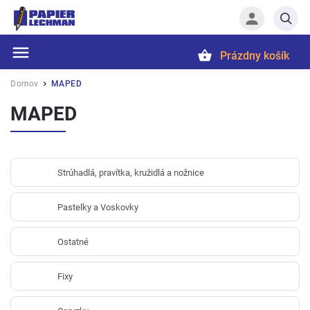
Prázdny košík
Hľadať
Domov
MAPED
/
MAPED
Strúhadlá, pravítka, kružidlá a nožnice
Pastelky a Voskovky
Ostatné
Fixy