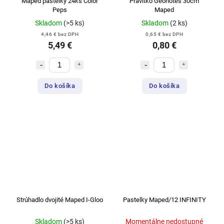
Maped pastelky 24ks Color
Pravítko Geonotes 30cm
Peps
Maped
Skladom
(>5 ks)
Skladom
(2 ks)
4,46 € bez DPH
0,65 € bez DPH
5,49 €
0,80 €
Do košíka
Do košíka
Strúhadlo dvojité Maped I-Gloo
Pastelky Maped/12 INFINITY
Skladom
(>5 ks)
Momentálne nedostupné