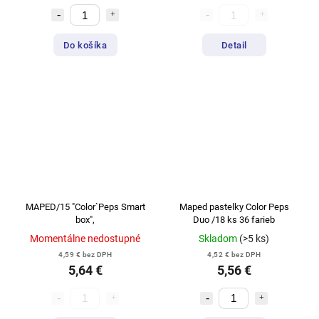
Do košíka
Detail
MAPED/15 "Color`Peps Smart
Maped pastelky Color Peps
box",
Duo /18 ks 36 farieb
Momentálne nedostupné
Skladom
(>5 ks)
4,59 € bez DPH
4,52 € bez DPH
5,64 €
5,56 €