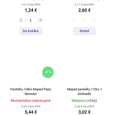
1,01 € bez DPH
2,11 € bez DPH
1,24 €
2,60 €
Do košíka
Detail
–1 %
Pastelky /24ks Maped Peps
Maped pastelky /12ks +
Monster
strúhadlo
Momentálne nedostupné
Skladom
(>5 ks)
4,42 € bez DPH
2,46 € bez DPH
5,44 €
3,02 €