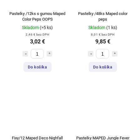
Pastelky /12ks s gumou Maped
Pastelky /48ks Maped color
Color Peps OOPS
peps
Skladom
(>5 ks)
Skladom
(1 ks)
2,46 € bez DPH
8,01 € bez DPH
3,02 €
9,85 €
Do košíka
Do košíka
Fixy/12 Maped Deco Nighfall
Pastelky MAPED Jungle Fever