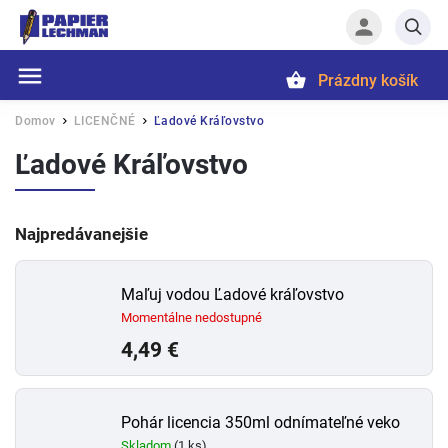
Prázdny košík
Hľadať
Domov
LICENČNÉ
Ľadové Kráľovstvo
/
/
Ľadové Kráľovstvo
Najpredávanejšie
Maľuj vodou Ľadové kráľovstvo
Momentálne nedostupné
4,49 €
Pohár licencia 350ml odnímateľné veko
Skladom
(1 ks)