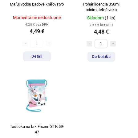
Maľuj vodou Ľadové kráľovstvo
Pohár licencia 350ml
odnímateľné veko
Momentálne nedostupné
Skladom
(1 ks)
4,28 € bez DPH
3,64 € bez DPH
4,49 €
4,48 €
Detail
Do košíka
Taštička na krk Frozen STK 59-
47