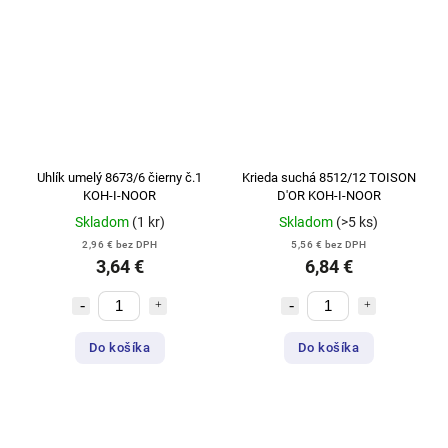
Uhlík umelý 8673/6 čierny č.1
Krieda suchá 8512/12 TOISON
KOH-I-NOOR
D'OR KOH-I-NOOR
Skladom
(1 kr)
Skladom
(>5 ks)
2,96 € bez DPH
5,56 € bez DPH
3,64 €
6,84 €
Do košíka
Do košíka