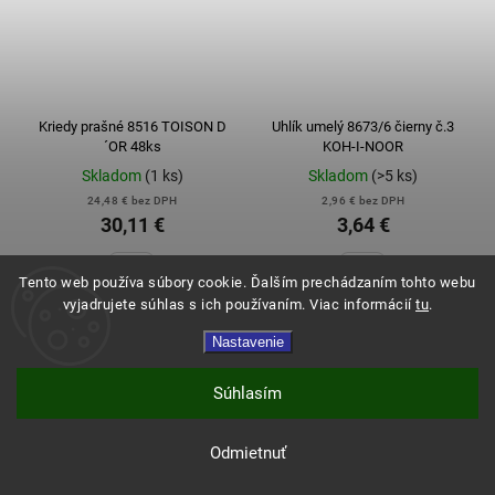
Kriedy prašné 8516 TOISON D
Uhlík umelý 8673/6 čierny č.3
´OR 48ks
KOH-I-NOOR
Skladom
(1 ks)
Skladom
(>5 ks)
24,48 € bez DPH
2,96 € bez DPH
30,11 €
3,64 €
Tento web používa súbory cookie. Ďalším prechádzaním tohto webu
vyjadrujete súhlas s ich používaním. Viac informácií
tu
.
Do košíka
Do košíka
Nastavenie
Súhlasím
Odmietnuť
Expresné doručenie a doprava zadarmo od 120€