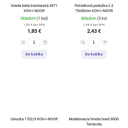
Krieda biela kresliarská 4371
Pečiatková poduška č.3
KOH-I-NOOR
75x50mm KOH-I-NOOR
Skladom
(1 bal)
Skladom
(5 ks)
1,50 € bez DPH
1,98 € bez DPH
1,85 €
2,43 €
Do košíka
Do košíka
Ceruzka 1702/3 KOH-I-NOOR
Modelovacia hmota hned 300G
Terracota