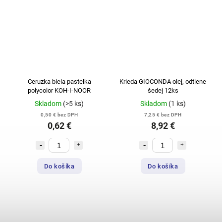
Ceruzka biela pastelka
Krieda GIOCONDA olej, odtiene
polycolor KOH-I-NOOR
šedej 12ks
Skladom
(>5 ks)
Skladom
(1 ks)
0,50 € bez DPH
7,25 € bez DPH
0,62 €
8,92 €
Do košíka
Do košíka