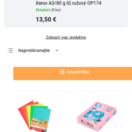
Xerox A3/80 g IQ ružový OP174
Skladom
(5 ks)
13,50 €
Zobraziť viac produktov
Najpredávanejšie
Najlacnejšie
Najdrahšie
Otvoriť filter
Abecedne