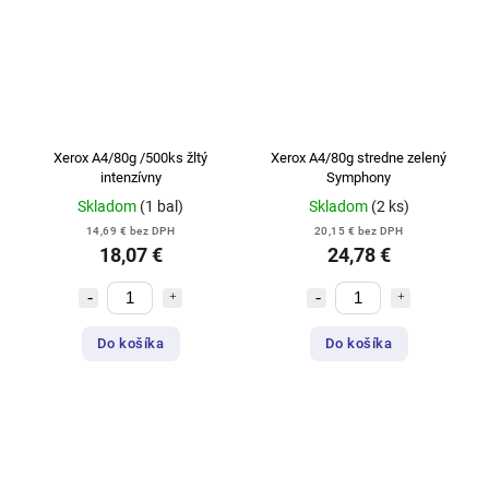
Xerox A4/80g /500ks žltý
Xerox A4/80g stredne zelený
intenzívny
Symphony
Skladom
(1 bal)
Skladom
(2 ks)
14,69 € bez DPH
20,15 € bez DPH
18,07 €
24,78 €
Do košíka
Do košíka