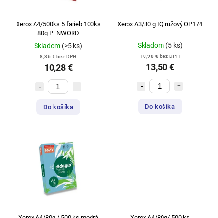
Xerox A4/500ks 5 farieb 100ks
Xerox A3/80 g IQ ružový OP174
80g PENWORD
Skladom
(5 ks)
Skladom
(>5 ks)
10,98 € bez DPH
8,36 € bez DPH
13,50 €
10,28 €
Do košíka
Do košíka
Xerox A4/80g / 500 ks modrá
Xerox A4/80g/ 500 ks