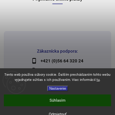
Zákaznícka podpora:
+421 (0)56 64 320 24
lechman@lechman.sk
Tento web používa súbory cookie. Ďalším prechádzaním tohto webu
vyjadrujete súhlas s ich používaním. Viac informácií
tu
.
Nastavenie
Copyright 2026
Papier Lechman
. Všetky práva vyhradené.
Vytvořil
Shoptet
| Design
Shoptak.cz
Súhlasím
Odmietnuť