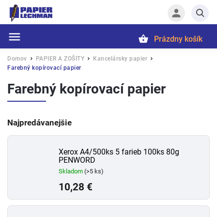
Prázdny košík
Hľadať
Domov
PAPIER A ZOŠITY
Kancelársky papier
/
/
/
Farebný kopírovací papier
Farebný kopírovací papier
Najpredávanejšie
Xerox A4/500ks 5 farieb 100ks 80g
PENWORD
Skladom
(>5 ks)
10,28 €