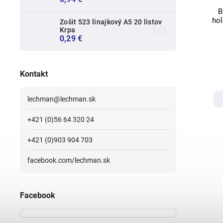
B
ho
Zošit 523 linajkový A5 20 listov
Krpa
0,29 €
Kontakt
lechman
@
lechman.sk
+421 (0)56 64 320 24
+421 (0)903 904 703
facebook.com/lechman.sk
Facebook