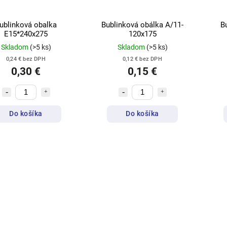
ublinková obalka
Bublinková obálka A/11-
B
E15*240x275
120x175
Skladom
(>5 ks)
Skladom
(>5 ks)
0,24 € bez DPH
0,12 € bez DPH
0,30 €
0,15 €
Do košíka
Do košíka