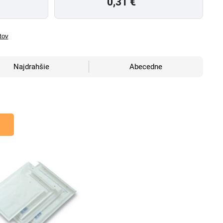
0,31 €
tov
Najdrahšie
Abecedne