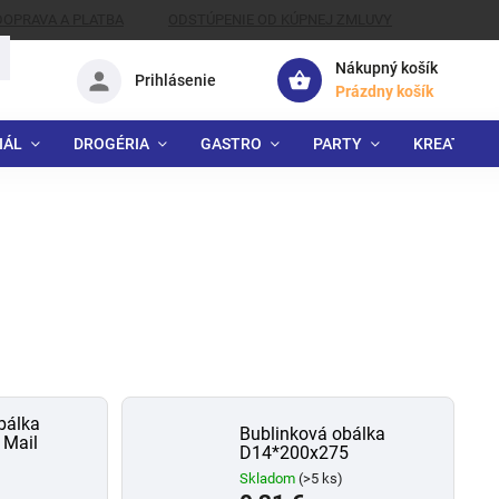
DOPRAVA A PLATBA
ODSTÚPENIE OD KÚPNEJ ZMLUVY
Nákupný košík
Prihlásenie
Prázdny košík
IÁL
DROGÉRIA
GASTRO
PARTY
KREATÍVNE
bálka
Bublinková obálka
 Mail
D14*200x275
Skladom
(>5 ks)