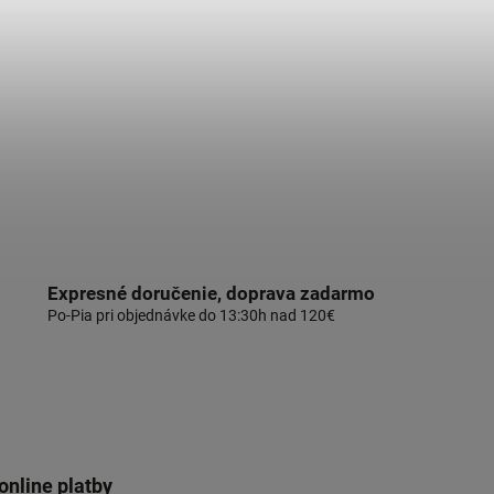
Expresné doručenie, doprava zadarmo
Po-Pia pri objednávke do 13:30h nad 120€
online platby