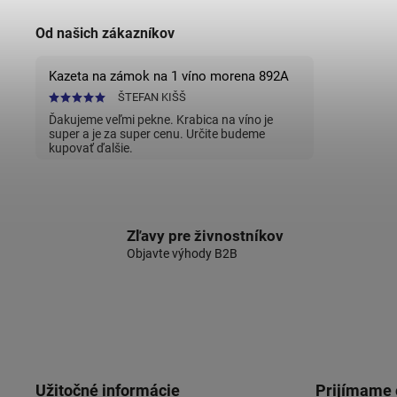
Od našich zákazníkov
Kazeta na zámok na 1 víno morena 892A
ŠTEFAN KIŠŠ
Ďakujeme veľmi pekne. Krabica na víno je
super a je za super cenu. Určite budeme
kupovať ďalšie.
Zľavy pre živnostníkov
Objavte výhody B2B
Užitočné informácie
Prijímame 