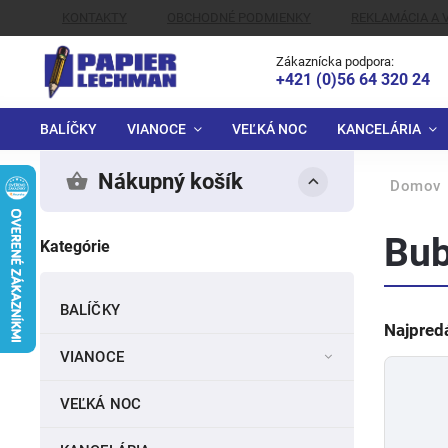
KONTAKTY
OBCHODNÉ PODMIENKY
REKLAMÁCIA A 
ALTERNATÍVNE RIEŠENIE SPOROV
Zákaznícka podpora:
+421 (0)56 64 320 24
BALÍČKY
VIANOCE
VEĽKÁ NOC
KANCELÁRIA
Nákupný košík
Domov
Bub
Kategórie
BALÍČKY
Najpred
VIANOCE
VEĽKÁ NOC