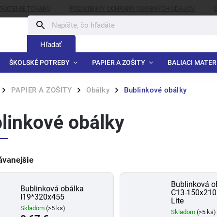
VRÁTENIE TOVARU
PODMIENKY OCHRANY OSOBNÝCH ÚDAJOV
Hľadať
ŠKOLSKÉ POTREBY
PAPIER A ZOŠITY
BALIACI MATER
PAPIER A ZOŠITY
Obálky
Bublinkové obálky
/
/
/
linkové obálky
ávanejšie
Bublinková o
Bublinková obálka
C13-150x210
I19*320x455
Lite
Skladom
(>5 ks)
Skladom
(>5 ks)