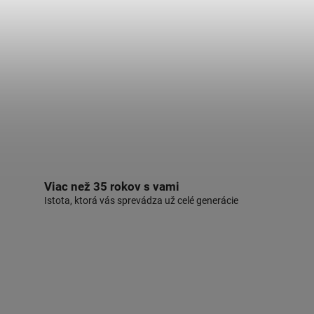
Viac než 35 rokov s vami
Istota, ktorá vás sprevádza už celé generácie