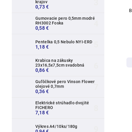
krajov
0,73 €
B
Gumovacie pero 0,5mm modré
RH3002 Foska
0,58 €
Pentelka 0,5 Nebulo NYI-ERD
1,18 €
Krabica na zákusky
23x16,5x7,5cm svadobná
0,86 €
Guľôčkové pero Vinson Flower
olejové 0,7mm
0,36 €
Elektrické strúhadlo dvojité
FICHERO
7,18 €
Výkres A4/10ks/180g
0,94 €