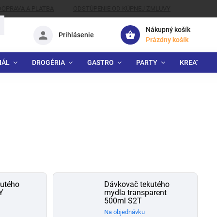
DOPRAVA A PLATBA
ODSTÚPENIE OD KÚPNEJ ZMLUVY
Nákupný košík
Prihlásenie
Prázdny košík
IÁL
DROGÉRIA
GASTRO
PARTY
KREATÍVNE
utého
Dávkovač tekutého
Y
mydla transparent
500ml S2T
Na objednávku