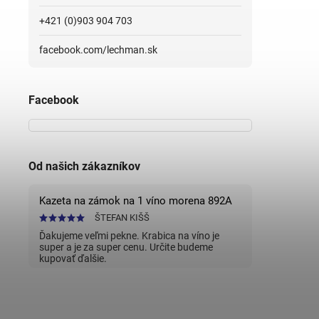
+421 (0)903 904 703
facebook.com/lechman.sk
Facebook
Od našich zákazníkov
Kazeta na zámok na 1 víno morena 892A
ŠTEFAN KIŠŠ
Ďakujeme veľmi pekne. Krabica na víno je
super a je za super cenu. Určite budeme
kupovať ďalšie.