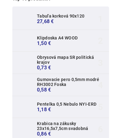
Tabuľa korková 90x120
27,68 €
Klipdoska A4 WOOD
1,50 €
Obrysová mapa SR politická
krajov
0,73 €
Gumovacie pero 0,5mm modré
RH3002 Foska
0,58 €
Pentelka 0,5 Nebulo NYI-ERD
1,18 €
Krabica na zákusky
23x16,5x7,5cm svadobná
0,86 €