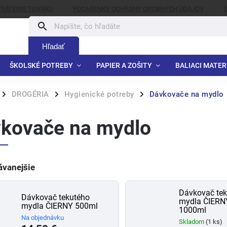
VRÁTENIE TOVARU
PODMIENKY OCHRANY OSOBNÝCH ÚDAJOV
Hľadať
ŠKOLSKÉ POTREBY
PAPIER A ZOŠITY
BALIACI MATER
DROGÉRIA
Hygienické potreby
Dávkovače na mydlo
/
/
/
kovače na mydlo
ávanejšie
Dávkovač tek
Dávkovač tekutého
mydla ČIERN
mydla ČIERNY 500ml
1000ml
Na objednávku
Skladom
(1 ks)