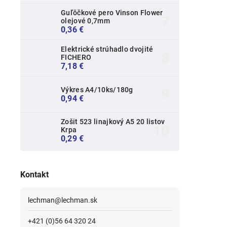
Guľôčkové pero Vinson Flower
olejové 0,7mm
0,36 €
Elektrické strúhadlo dvojité
FICHERO
7,18 €
Výkres A4/10ks/180g
0,94 €
Zošit 523 linajkový A5 20 listov
Krpa
0,29 €
Kontakt
lechman
@
lechman.sk
+421 (0)56 64 320 24