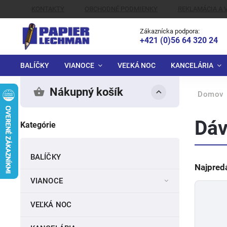
KONTAKTY
OBCHODNÉ PODMIENKY
REKLAMÁCIA A 
ALTERNATÍVNE RIEŠENIE SPOROV
Zákaznícka podpora:
+421 (0)56 64 320 24
BALÍČKY
VIANOCE
VEĽKÁ NOC
KANCELÁRIA
Nákupný košík
Domov
Dáv
Kategórie
BALÍČKY
Najpred
VIANOCE
VEĽKÁ NOC