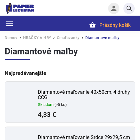
Prázdny košík
Hľadať
Domov
HRAČKY A HRY
Omaľovánky
Diamantové maľby
/
/
/
Diamantové maľby
Najpredávanejšie
Diamantové maľovanie 40x50cm, 4 druhy
CCG
Skladom
(>5 ks)
4,33 €
Diamantové maľovanie Srdce 29x29,5 cm