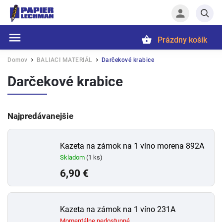
Prázdny košík
Hľadať
Domov
BALIACI MATERIÁL
Darčekové krabice
/
/
Darčekové krabice
Najpredávanejšie
Kazeta na zámok na 1 víno morena 892A
Skladom
(1 ks)
6,90 €
Kazeta na zámok na 1 víno 231A
Momentálne nedostupné