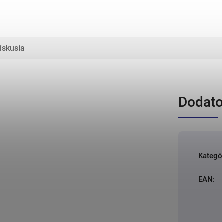
iskusia
Dodato
Kategó
EAN
: