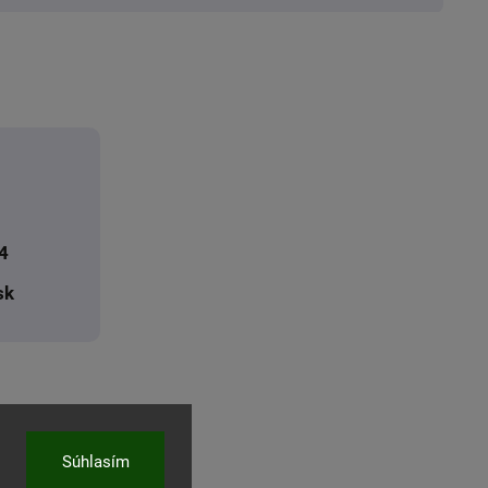
4
sk
Súhlasím