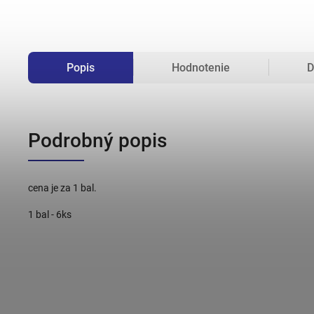
Popis
Hodnotenie
D
Podrobný popis
cena je za 1 bal.
1 bal - 6ks