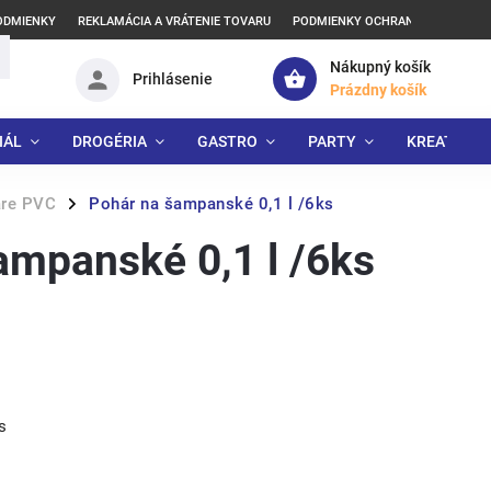
ODMIENKY
REKLAMÁCIA A VRÁTENIE TOVARU
PODMIENKY OCHRANY OSOBNÝCH
Nákupný košík
Prihlásenie
Prázdny košík
IÁL
DROGÉRIA
GASTRO
PARTY
KREATÍVNE
re PVC
Pohár na šampanské 0,1 l /6ks
/
ampanské 0,1 l /6ks
s