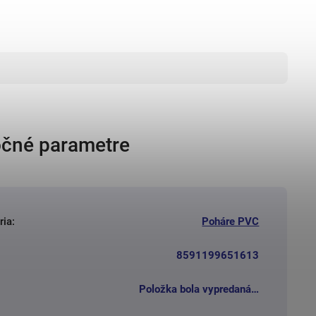
čné parametre
ria
:
Poháre PVC
8591199651613
Položka bola vypredaná…