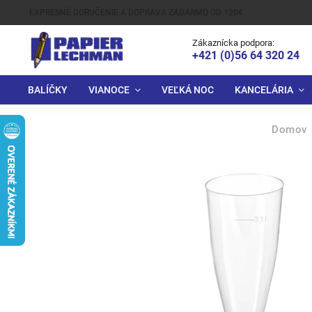
EXPRESNÉ DORUČENIE A DOPRAVA ZADARMO OD 120€
Zákaznícka podpora:
+421 (0)56 64 320 24
BALÍČKY
VIANOCE
VEĽKÁ NOC
KANCELÁRIA
Domov