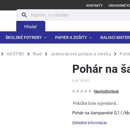
KONTAKTY
OBCHODNÉ P
Hľadať
ŠKOLSKÉ POTREBY
PAPIER A ZOŠITY
BALIACI MATER
GASTRO
Riad
Jednorázové poháre a viečka
Pohá
/
/
/
/
Pohár na š
Kód:
65161
Neohodnotené
Položka bola vypredaná…
Pohár na šampanské 0,1 l /6k
Detailné informácie