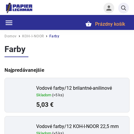
Prázdny košík
Hľadať
Domov
KOH-I-NOOR
Farby
/
/
Farby
Najpredávanejšie
Vodové farby/12 brilantné-anilinové
Skladom
(>5 ks)
5,03 €
Vodové farby/12 KOH-I-NOOR 22,5 mm
Skladom
(>5 ks)