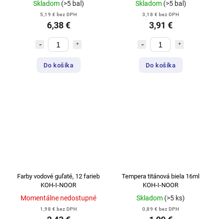
Skladom
(>5 bal)
Skladom
(>5 bal)
5,19 € bez DPH
3,18 € bez DPH
6,38 €
3,91 €
Do košíka
Do košíka
Farby vodové guľaté, 12 farieb
Tempera titánová biela 16ml
KOH-I-NOOR
KOH-I-NOOR
Momentálne nedostupné
Skladom
(>5 ks)
1,98 € bez DPH
0,89 € bez DPH