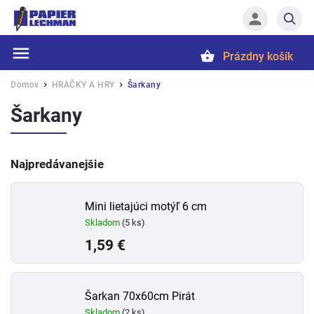
Prázdny košík
Hľadať
Domov
HRAČKY A HRY
Šarkany
/
/
Šarkany
Najpredávanejšie
Mini lietajúci motýľ 6 cm
Skladom
(5 ks)
1,59 €
Šarkan 70x60cm Pirát
Skladom
(2 ks)