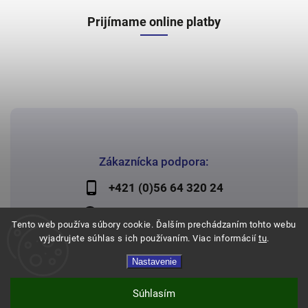
Prijímame online platby
Zákaznícka podpora:
+421 (0)56 64 320 24
lechman@lechman.sk
Tento web používa súbory cookie. Ďalším prechádzaním tohto webu
vyjadrujete súhlas s ich používaním. Viac informácií
tu
.
Nastavenie
Copyright 2026
Papier Lechman
. Všetky práva vyhradené.
Vytvořil
Shoptet
| Design
Shoptak.cz
Súhlasím