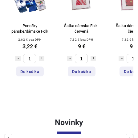
Ponožky
Šatka dámska Folk-
Šatka dámsk
pánske/dámske Folk
červená
čiern
2,62 € bez DPH
7,32 € bez DPH
7,32 € be
3,22 €
9 €
9 €
Do košíka
Do košíka
Do koš
Novinky
Previous
Next