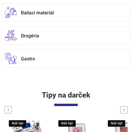
Baliaci materiál
Drogéria
Gastro
Tipy na darček
Previous
Next
Náš tip!
Náš tip!
Náš tip!