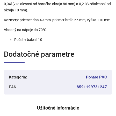
0,04l (vzdialenosť od horného okraja 86 mm) a 0,2 l (vzdialenosť od
okraja 10 mm).
Rozmery: priemer dna 49 mm, priemer hrdla 56 mm, výška 110 mm
Vhodný na nápoje do 70°C.
Počet v balení: 10
Dodatočné parametre
Kategória
:
Poháre PVC
EAN
:
8591199731247
Užitočné informácie