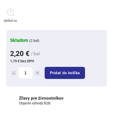
Opýtať sa
Skladom
(2 bal)
2,20 €
/ bal
1,79 € bez DPH
Pridať do košíka
Zľavy pre živnostníkov
Objavte výhody B2B