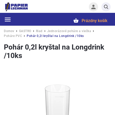
Prázdny košík
Hľadať
Domov
GASTRO
Riad
Jednorázové poháre a viečka
/
/
/
/
Poháre PVC
Pohár 0,2l kryštal na Longdrink /10ks
/
Pohár 0,2l kryštal na Longdrink
/10ks