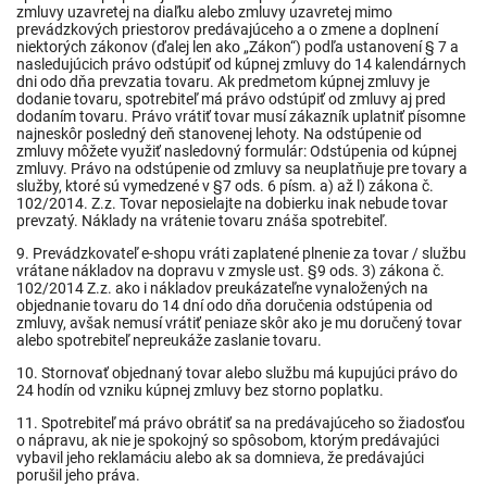
zmluvy uzavretej na diaľku alebo zmluvy uzavretej mimo
prevádzkových priestorov predávajúceho a o zmene a doplnení
niektorých zákonov (ďalej len ako „Zákon“) podľa ustanovení § 7 a
nasledujúcich právo odstúpiť od kúpnej zmluvy do 14 kalendárnych
dni odo dňa prevzatia tovaru. Ak predmetom kúpnej zmluvy je
dodanie tovaru, spotrebiteľ má právo odstúpiť od zmluvy aj pred
dodaním tovaru. Právo vrátiť tovar musí zákazník uplatniť písomne
najneskôr posledný deň stanovenej lehoty. Na odstúpenie od
zmluvy môžete využiť nasledovný formulár: Odstúpenia od kúpnej
zmluvy. Právo na odstúpenie od zmluvy sa neuplatňuje pre tovary a
služby, ktoré sú vymedzené v §7 ods. 6 písm. a) až l) zákona č.
102/2014. Z.z. Tovar neposielajte na dobierku inak nebude tovar
prevzatý. Náklady na vrátenie tovaru znáša spotrebiteľ.
9. Prevádzkovateľ e-shopu vráti zaplatené plnenie za tovar / službu
vrátane nákladov na dopravu v zmysle ust. §9 ods. 3) zákona č.
102/2014 Z.z. ako i nákladov preukázateľne vynaložených na
objednanie tovaru do 14 dní odo dňa doručenia odstúpenia od
zmluvy, avšak nemusí vrátiť peniaze skôr ako je mu doručený tovar
alebo spotrebiteľ nepreukáže zaslanie tovaru.
10. Stornovať objednaný tovar alebo službu má kupujúci právo do
24 hodín od vzniku kúpnej zmluvy bez storno poplatku.
11. Spotrebiteľ má právo obrátiť sa na predávajúceho so žiadosťou
o nápravu, ak nie je spokojný so spôsobom, ktorým predávajúci
vybavil jeho reklamáciu alebo ak sa domnieva, že predávajúci
porušil jeho práva.