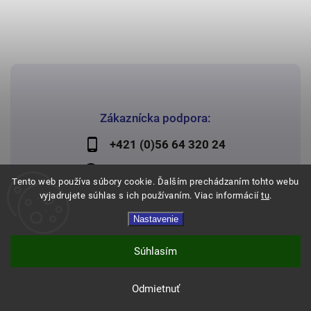
Zákaznícka podpora:
+421 (0)56 64 320 24
lechman@lechman.sk
Tento web používa súbory cookie. Ďalším prechádzaním tohto webu
vyjadrujete súhlas s ich používaním. Viac informácií
tu
.
Nastavenie
Copyright 2026
Papier Lechman
. Všetky práva vyhradené.
Vytvořil
Shoptet
| Design
Shoptak.cz
Súhlasím
Odmietnuť
Expresné doručenie a doprava zadarmo od 120€
Expresné doručenie a doprava zadarmo od 120€