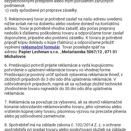
bezpečnostnými predpismi alebo iným porušením záručných
podmienok.
c) vady spôsobené pri preprave zásielky.
5. Reklamovaný tovar je potrebné zaslať na našu adresu uvedenú
nižšie avšak nie na dobierku alebo osobne doniesť na kontaktnú
adresu. Tovar je potrebné vhodne zabaliť, aby počas prepravy
nedošlo k ďalšiemu poškodeniu tovaru a odporúčame tovar zaslať
doporučene, prípadne ako poistenú zásielku. K tovaru je potrebné
pripojiť kópiu dokladu o kúpe (faktúru) a odporúčame priložiť
vyplnený
reklamačný formulár
. Tovar posielajte späť na
adresu:
Papier Lechman s.r.o. , Močarianska 5067/12 , 071 01
Michalovce
.
6. Predávajúci potvrdí prijatie reklamácie a vydá kupujúcemu
potvrdenie o uplatnení reklamácie tovaru vo vhodnej forme.
Predávajúci je povinný určiť spôsob vybavenia reklamácie ihneď, v
zložitých prípadoch do 3 dní odo dňa uplatnenia reklamácie. V
odôvodnených prípadoch, najmä ak sa vyžaduje zložité technické
zhodnotenie tovaru najneskôr do 30 dni odo dňa uplatnenia
reklamácie.
7. Reklamácia sa považuje za vybavenú, ak sa skončí reklamačné
konanie odovzdaním reklamovaného tovaru, jeho výmenou alebo
vrátením kúpnej ceny tovaru, písomnou výzvou na prevzatie plnenia
alebo jej odôvodnené zamietnutie.
8. Spotrebiteľ má na základe zákona č. 102/2014 Z. z. o ochrane
spotrebiteľa pri predaji tovaru alebo poskytovaní služieb na základe