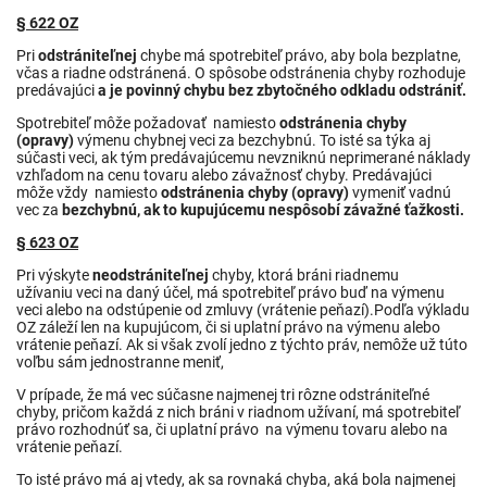
§ 622 OZ
Pri
odstrániteľnej
chybe má spotrebiteľ právo, aby bola bezplatne,
včas a riadne odstránená. O spôsobe odstránenia chyby rozhoduje
predávajúci
a je povinný chybu bez zbytočného odkladu odstrániť.
Spotrebiteľ môže požadovať namiesto
odstránenia chyby
(opravy)
výmenu chybnej veci za bezchybnú. To isté sa týka aj
súčasti veci, ak tým predávajúcemu nevzniknú neprimerané náklady
vzhľadom na cenu tovaru alebo závažnosť chyby. Predávajúci
môže vždy namiesto
odstránenia chyby (opravy)
vymeniť vadnú
vec za
bezchybnú, ak to kupujúcemu nespôsobí závažné ťažkosti.
§ 623 OZ
Pri výskyte
neodstrániteľnej
chyby, ktorá
bráni riadnemu
užívaniu
veci na daný účel, má spotrebiteľ právo buď na výmenu
veci alebo na odstúpenie od zmluvy (vrátenie peňazí).Podľa výkladu
OZ záleží len na kupujúcom, či si uplatní právo na výmenu alebo
vrátenie peňazí. Ak si však zvolí jedno z týchto práv, nemôže už túto
voľbu sám jednostranne meniť,
V prípade, že má vec súčasne najmenej tri rôzne odstrániteľné
chyby, pričom každá z nich bráni v riadnom užívaní, má spotrebiteľ
právo rozhodnúť sa, či uplatní právo na výmenu tovaru alebo na
vrátenie peňazí.
To isté právo má aj vtedy, ak sa rovnaká chyba, aká bola najmenej