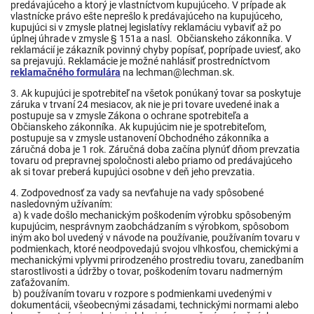
predávajúceho a ktorý je vlastníctvom kupujúceho. V prípade ak
vlastnícke právo ešte neprešlo k predávajúceho na kupujúceho,
kupujúci si v zmysle platnej legislatívy reklamáciu vybaviť až po
úplnej úhrade v zmysle § 151a a nasl. Občianskeho zákonníka. V
reklamácií je zákazník povinný chyby popísať, poprípade uviesť, ako
sa prejavujú. Reklamácie je možné nahlásiť prostredníctvom
reklamačného formulára
na lechman@lechman.sk.
3. Ak kupujúci je spotrebiteľ na všetok ponúkaný tovar sa poskytuje
záruka v trvaní 24 mesiacov, ak nie je pri tovare uvedené inak a
postupuje sa v zmysle Zákona o ochrane spotrebiteľa a
Občianskeho zákonníka. Ak kupujúcim nie je spotrebiteľom,
postupuje sa v zmysle ustanovení Obchodného zákonníka a
záručná doba je 1 rok. Záručná doba začína plynúť dňom prevzatia
tovaru od prepravnej spoločnosti alebo priamo od predávajúceho
ak si tovar preberá kupujúci osobne v deň jeho prevzatia.
4. Zodpovednosť za vady sa nevťahuje na vady spôsobené
nasledovným užívaním:
a) k vade došlo mechanickým poškodením výrobku spôsobeným
kupujúcim, nesprávnym zaobchádzaním s výrobkom, spôsobom
iným ako bol uvedený v návode na používanie, používaním tovaru v
podmienkach, ktoré neodpovedajú svojou vlhkosťou, chemickými a
mechanickými vplyvmi prirodzeného prostrediu tovaru, zanedbaním
starostlivosti a údržby o tovar, poškodením tovaru nadmerným
zaťažovaním.
b) používaním tovaru v rozpore s podmienkami uvedenými v
dokumentácii, všeobecnými zásadami, technickými normami alebo