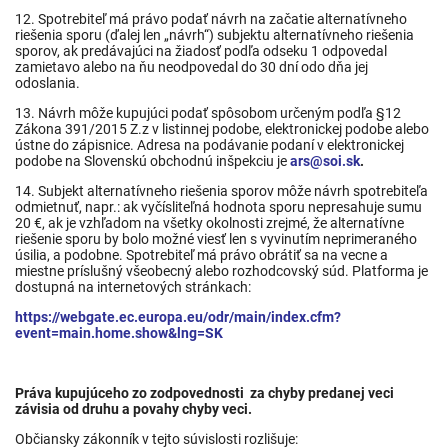
12. Spotrebiteľ má právo podať návrh na začatie alternatívneho
riešenia sporu (ďalej len „návrh“) subjektu alternatívneho riešenia
sporov, ak predávajúci na žiadosť podľa odseku 1 odpovedal
zamietavo alebo na ňu neodpovedal do 30 dní odo dňa jej
odoslania.
13. Návrh môže kupujúci podať spôsobom určeným podľa §12
Zákona 391/2015 Z.z v listinnej podobe, elektronickej podobe alebo
ústne do zápisnice. Adresa na podávanie podaní v elektronickej
podobe na Slovenskú obchodnú inšpekciu je
ars@soi.sk
.
14. Subjekt alternatívneho riešenia sporov môže návrh spotrebiteľa
odmietnuť, napr.: ak vyčísliteľná hodnota sporu nepresahuje sumu
20 €, ak je vzhľadom na všetky okolnosti zrejmé, že alternatívne
riešenie sporu by bolo možné viesť len s vyvinutím neprimeraného
úsilia, a podobne. Spotrebiteľ má právo obrátiť sa na vecne a
miestne príslušný všeobecný alebo rozhodcovský súd. Platforma je
dostupná na internetových stránkach:
https://webgate.ec.europa.eu/odr/main/index.cfm?
event=main.home.show&lng=SK
Práva kupujúceho zo zodpovednosti za chyby predanej veci
závisia od druhu a povahy chyby veci.
Občiansky zákonník v tejto súvislosti rozlišuje: