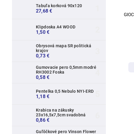
Tabuľa korková 90x120
27,68 €
GIOC
Klipdoska A4 WOOD
1,50 €
Obrysová mapa SR politická
krajov
0,73 €
Gumovacie pero 0,5mm modré
RH3002 Foska
0,58 €
Pentelka 0,5 Nebulo NYI-ERD
1,18 €
Krabica na zákusky
23x16,5x7,5cm svadobná
0,86 €
Guľôčkové pero Vinson Flower