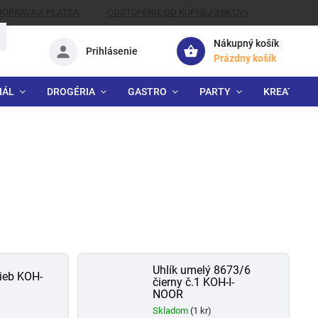
DOPRAVA A PLATBA
ODSTÚPENIE OD KÚPNEJ ZMLUVY
Nákupný košík
Prihlásenie
Prázdny košík
IÁL
DROGÉRIA
GASTRO
PARTY
KREATÍVNE
Uhlík umelý 8673/6
rieb KOH-
čierny č.1 KOH-I-
NOOR
)
Skladom
(1 kr)