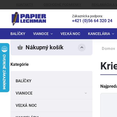
KONTAKTY
OBCHODNÉ PODMIENKY
REKLAMÁCIA A 
ALTERNATÍVNE RIEŠENIE SPOROV
Zákaznícka podpora:
+421 (0)56 64 320 24
BALÍČKY
VIANOCE
VEĽKÁ NOC
KANCELÁRIA
Nákupný košík
Domov
Kri
Kategórie
BALÍČKY
Najpred
VIANOCE
VEĽKÁ NOC