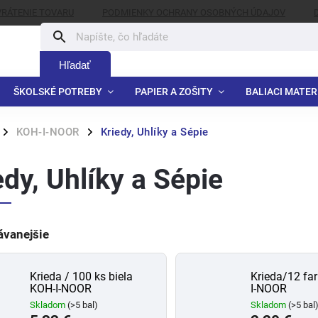
VRÁTENIE TOVARU
PODMIENKY OCHRANY OSOBNÝCH ÚDAJOV
Hľadať
ŠKOLSKÉ POTREBY
PAPIER A ZOŠITY
BALIACI MATER
KOH-I-NOOR
Kriedy, Uhlíky a Sépie
/
/
edy, Uhlíky a Sépie
ávanejšie
Krieda / 100 ks biela
Krieda/12 fa
KOH-I-NOOR
I-NOOR
Skladom
(>5 bal)
Skladom
(>5 bal