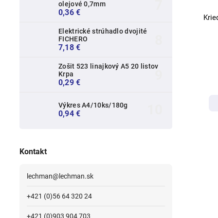
olejové 0,7mm
0,36 €
Krie
Elektrické strúhadlo dvojité
FICHERO
7,18 €
Zošit 523 linajkový A5 20 listov
Krpa
0,29 €
Výkres A4/10ks/180g
0,94 €
Kontakt
lechman
@
lechman.sk
+421 (0)56 64 320 24
+421 (0)903 904 703