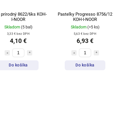
 prírodný 8622/6ks KOH-
Pastelky Progresso 8756/12
I-NOOR
KOH-I-NOOR
Skladom
(5 bal)
Skladom
(>5 ks)
3,33 € bez DPH
5,63 € bez DPH
4,10 €
6,93 €
Do košíka
Do košíka