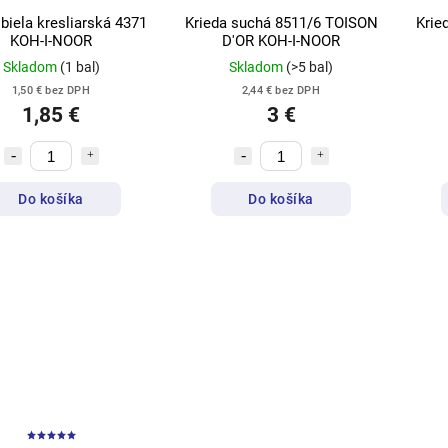
 biela kresliarská 4371
Krieda suchá 8511/6 TOISON
Krie
KOH-I-NOOR
D'OR KOH-I-NOOR
Skladom
(1 bal)
Skladom
(>5 bal)
1,50 € bez DPH
2,44 € bez DPH
1,85 €
3 €
Do košíka
Do košíka