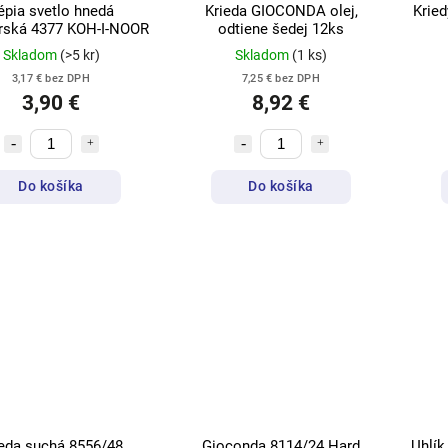
épia svetlo hnedá
Krieda GIOCONDA olej,
Krie
arská 4377 KOH-I-NOOR
odtiene šedej 12ks
Skladom
(>5 kr)
Skladom
(1 ks)
3,17 € bez DPH
7,25 € bez DPH
3,90 €
8,92 €
Do košíka
Do košíka
ieda suchá 8556/48
Gioconda 8114/24 Hard
Uhlík