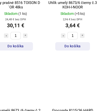
dy prašné 8516 TOISON D
Uhlík umelý 8673/6 čierny č.3
´OR 48ks
KOH-I-NOOR
Skladom
(1 ks)
Skladom
(>5 ks)
24,48 € bez DPH
2,96 € bez DPH
30,11 €
3,64 €
Do košíka
Do košíka
 umelý 8673 /6 čierny č.2
Gioconda 8115/36 HARD