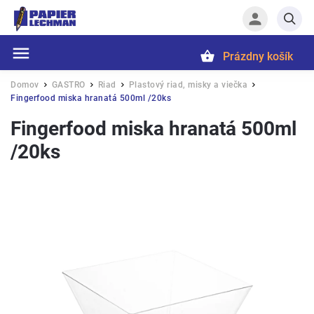
Prázdny košík
Hľadať
Domov
GASTRO
Riad
Plastový riad, misky a viečka
/
/
/
/
Fingerfood miska hranatá 500ml /20ks
Fingerfood miska hranatá 500ml
/20ks