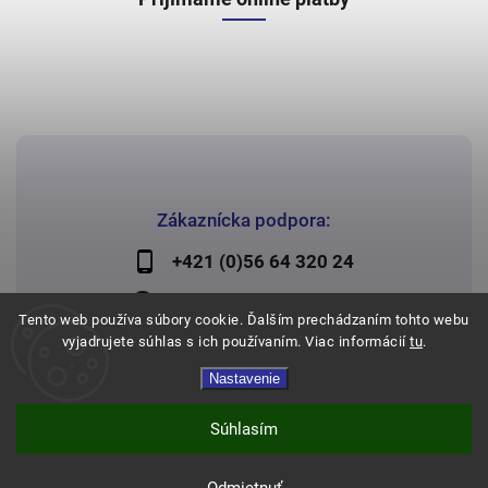
Zákaznícka podpora:
+421 (0)56 64 320 24
lechman@lechman.sk
Tento web používa súbory cookie. Ďalším prechádzaním tohto webu
vyjadrujete súhlas s ich používaním. Viac informácií
tu
.
Nastavenie
Copyright 2026
Papier Lechman
. Všetky práva vyhradené.
Vytvořil
Shoptet
| Design
Shoptak.cz
Súhlasím