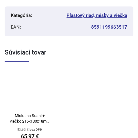
Kategória
:
Plastový riad, misky a viečka
EAN
:
8591199663517
Súvisiaci tovar
Miska na Sushi +
viečko 215x130x18mm
/200 ks čierna
53,63 € bez DPH
65,97 €