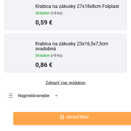
Krabica na zákusky 27x18x8cm Folplast
Skladom
(>5 ks)
0,59 €
Krabica na zákusky 23x16,5x7,5cm
svadobná
Skladom
(>5 ks)
0,86 €
Zobraziť viac produktov
Najpredávanejšie
Najlacnejšie
Najdrahšie
Otvoriť filter
Abecedne