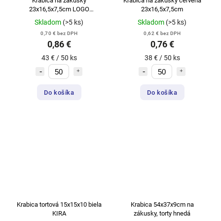
Krabica na zákusky
Krabica na zákusky červená
23x16,5x7,5cm LOGO
23x16,5x7,5cm
všeobecná
Skladom
(>5 ks)
Skladom
(>5 ks)
0,70 € bez DPH
0,62 € bez DPH
0,86 €
0,76 €
43 € / 50 ks
38 € / 50 ks
Do košíka
Do košíka
Krabica tortová 15x15x10 biela
Krabica 54x37x9cm na
KIRA
zákusky, torty hnedá