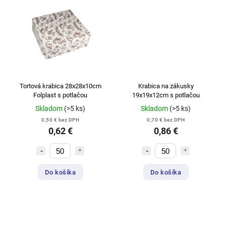
Tortová krabica 28x28x10cm
Krabica na zákusky
Folplast s potlačou
19x19x12cm s potlačou
Skladom
(>5 ks)
Skladom
(>5 ks)
0,50 € bez DPH
0,70 € bez DPH
0,62 €
0,86 €
Do košíka
Do košíka