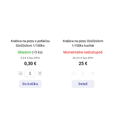
Krabica na pizzu s potlačou
Krabica na pizzu 32x32x3cm
32x32x3cm 1/100ks
1/100ks kuchár
Skladom
(>5 ks)
Momentálne nedostupné
0,24 € bez DPH
20,33 € bez DPH
0,30 €
25 €
Do košíka
Detail