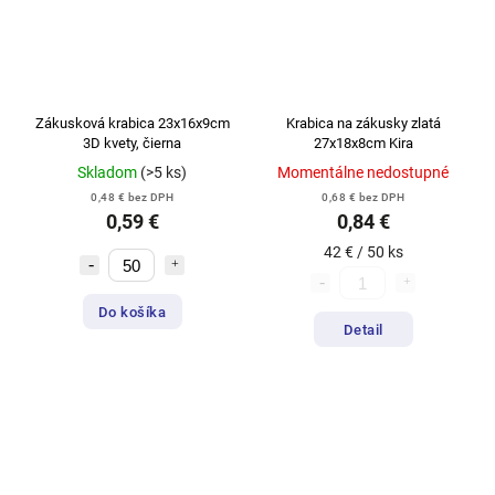
Zákusková krabica 23x16x9cm
Krabica na zákusky zlatá
3D kvety, čierna
27x18x8cm Kira
Skladom
(>5 ks)
Momentálne nedostupné
0,48 € bez DPH
0,68 € bez DPH
0,59 €
0,84 €
42 € / 50 ks
Do košíka
Detail