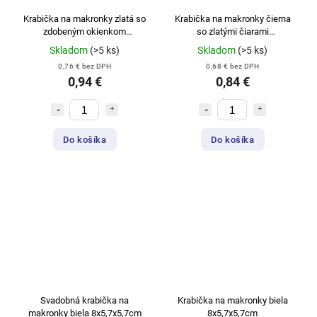
Krabička na makronky zlatá so
Krabička na makronky čierna
zdobeným okienkom
so zlatými čiarami
13x6x4cm/na 4kusy
15,5x12,5x5,2cm na 10kusov
Skladom
(>5 ks)
Skladom
(>5 ks)
0,76 € bez DPH
0,68 € bez DPH
0,94 €
0,84 €
Do košíka
Do košíka
Svadobná krabička na
Krabička na makronky biela
makronky biela 8x5,7x5,7cm
8x5,7x5,7cm