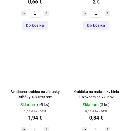
0,66 €
2 €
Do košíka
Do košíka
Svadobná krabica na zákusky
Krabička na makronky biela
Ružičky 18x15x37cm
19x5x5cm na 7kusov
Skladom
(>5 ks)
Skladom
(3 ks)
1,58 € bez DPH
0,68 € bez DPH
1,94 €
0,84 €