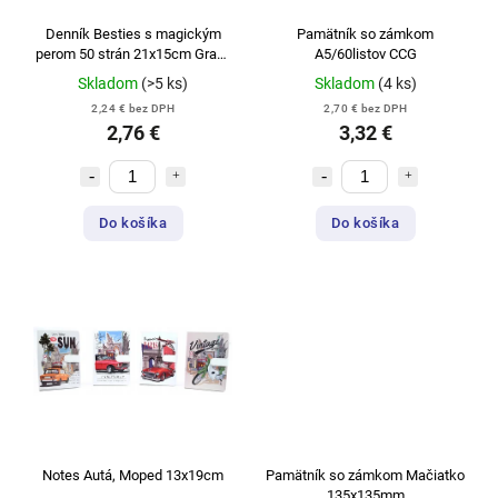
Denník Besties s magickým
Pamätník so zámkom
perom 50 strán 21x15cm Grafix
A5/60listov CCG
CCG
Skladom
(>5 ks)
Skladom
(4 ks)
2,24 € bez DPH
2,70 € bez DPH
2,76 €
3,32 €
Do košíka
Do košíka
Notes Autá, Moped 13x19cm
Pamätník so zámkom Mačiatko
135x135mm