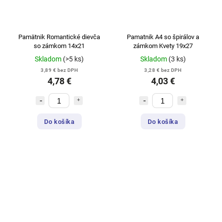
Pamätnik Romantické dievča
Pamatnik A4 so špirálov a
so zámkom 14x21
zámkom Kvety 19x27
Skladom
(>5 ks)
Skladom
(3 ks)
3,89 € bez DPH
3,28 € bez DPH
4,78 €
4,03 €
Do košíka
Do košíka