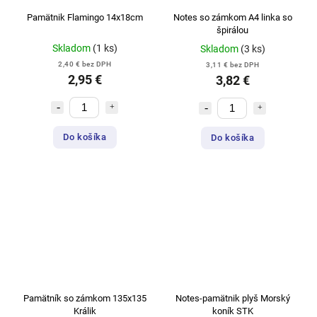
Pamätnik Flamingo 14x18cm
Notes so zámkom A4 linka so
špirálou
Skladom
(1 ks)
Skladom
(3 ks)
2,40 € bez DPH
3,11 € bez DPH
2,95 €
3,82 €
Do košíka
Do košíka
Pamätník so zámkom 135x135
Notes-pamätnik plyš Morský
Králik
koník STK