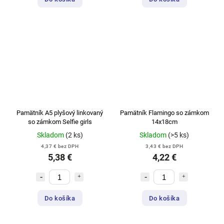
Pamätník A5 plyšový linkovaný
Pamätník Flamingo so zámkom
so zámkom Selfie girls
14x18cm
Skladom
(2 ks)
Skladom
(>5 ks)
4,37 € bez DPH
3,43 € bez DPH
5,38 €
4,22 €
Do košíka
Do košíka