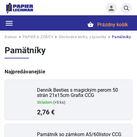
Prázdny košík
Hľadať
Domov
PAPIER A ZOŠITY
Obchodné knihy, zápisníky
Pamätníky
/
/
/
Pamätníky
Najpredávanejšie
Denník Besties s magickým perom 50
strán 21x15cm Grafix CCG
Skladom
(>5 ks)
2,76 €
Pamätník so zámkom A5/60listov CCG