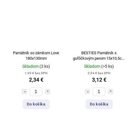
Pamätník so zámkom Love
BESTIES Pamätník s
180x130mm
guľôčkovým perom 15x10,5cm
90listov CCG
Skladom
(3 ks)
Skladom
(>5 ks)
1,90 € bez DPH
2,54 € bez DPH
2,34 €
3,12 €
Do košíka
Do košíka