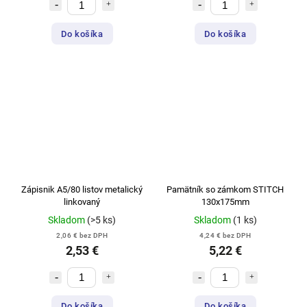
Do košíka
Do košíka
Zápisnik A5/80 listov metalický
Pamätník so zámkom STITCH
linkovaný
130x175mm
Skladom
(>5 ks)
Skladom
(1 ks)
2,06 € bez DPH
4,24 € bez DPH
2,53 €
5,22 €
Do košíka
Do košíka