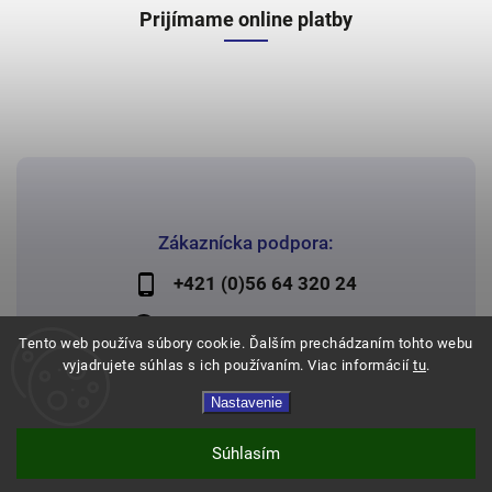
Prijímame online platby
Zákaznícka podpora:
+421 (0)56 64 320 24
lechman@lechman.sk
Tento web používa súbory cookie. Ďalším prechádzaním tohto webu
vyjadrujete súhlas s ich používaním. Viac informácií
tu
.
Nastavenie
Copyright 2026
Papier Lechman
. Všetky práva vyhradené.
Vytvořil
Shoptet
| Design
Shoptak.cz
Súhlasím