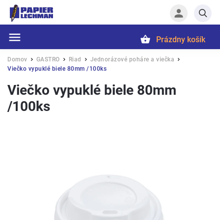
Prázdny košík
Hľadať
Domov
GASTRO
Riad
Jednorázové poháre a viečka
/
/
/
/
Viečko vypuklé biele 80mm /100ks
Viečko vypuklé biele 80mm
/100ks