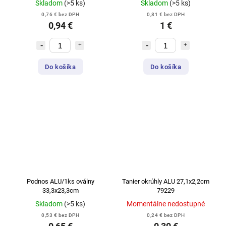
Skladom
(>5 ks)
Skladom
(>5 ks)
0,76 € bez DPH
0,81 € bez DPH
0,94 €
1 €
Do košíka
Do košíka
Podnos ALU/1ks oválny
Tanier okrúhly ALU 27,1x2,2cm
33,3x23,3cm
79229
Skladom
(>5 ks)
Momentálne nedostupné
0,53 € bez DPH
0,24 € bez DPH