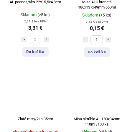
AL podnos/6ks 22x15,5x4,8cm
Misa ALU hranatá
186x137x49mm 660ml
Skladom
(>5 ks)
Skladom
(>5 ks)
2,69 € bez DPH
0,12 € bez DPH
3,31 €
0,15 €
Do košíka
Do košíka
Zlaté misy/2ks 35cm
Misa okrúhla ALU 80x34mm
110ml /100 ks
Momentálne nedostupné