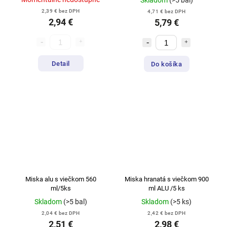
Skladom
(>5 bal)
2,39 € bez DPH
4,71 € bez DPH
2,94 €
5,79 €
Detail
Do košíka
Miska alu s viečkom 560
Miska hranatá s viečkom 900
ml/5ks
ml ALU /5 ks
Skladom
(>5 bal)
Skladom
(>5 ks)
2,04 € bez DPH
2,42 € bez DPH
2,51 €
2,98 €