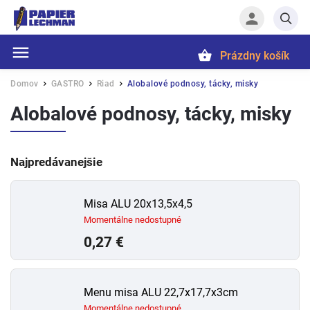
Prázdny košík
Hľadať
Domov
GASTRO
Riad
Alobalové podnosy, tácky, misky
/
/
/
Alobalové podnosy, tácky, misky
Najpredávanejšie
Misa ALU 20x13,5x4,5
Momentálne nedostupné
0,27 €
Menu misa ALU 22,7x17,7x3cm
Momentálne nedostupné