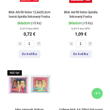
Blok A5/50 listov 12,6x20,3cm
Blok A4/50 listov špirála
horná špirála linkovaný Foska
linkovaný Foska
Skladom
(>5 ks)
Skladom
(>5 ks)
0,59 € bez DPH
0,89 € bez DPH
0,72 €
1,09 €
Do košíka
Do košíka
Náš tip!
–6 %
Mini zápisník 8x8cm
College blok A4-70list linkovaný