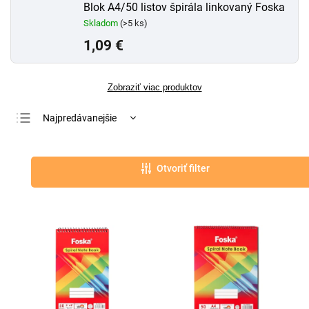
Blok A4/50 listov špirála linkovaný Foska
Skladom
(>5 ks)
1,09 €
Zobraziť viac produktov
Najpredávanejšie
Najlacnejšie
Najdrahšie
Otvoriť filter
Abecedne