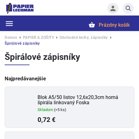
Prázdny košík
Hľadať
Domov
PAPIER A ZOŠITY
Obchodné knihy, zápisníky
/
/
/
Špirálové zápisníky
Špirálové zápisníky
Najpredávanejšie
Blok A5/50 listov 12,6x20,3cm horná
špirála linkovaný Foska
Skladom
(>5 ks)
0,72 €