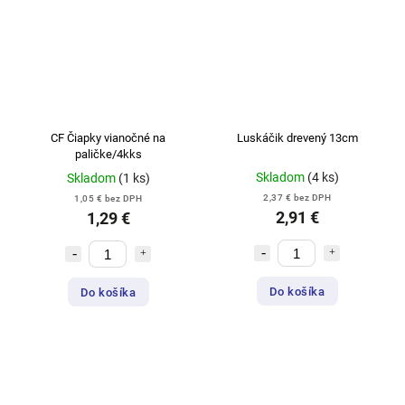
CF Čiapky vianočné na
Luskáčik drevený 13cm
paličke/4kks
Skladom
(4 ks)
Skladom
(1 ks)
2,37 € bez DPH
1,05 € bez DPH
2,91 €
1,29 €
Do košíka
Do košíka