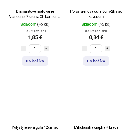
Diamantové maľovanie
Polystyrénová guľa 8cm/2ks so
Vianočné, 2 druhy, XL kamienky
závesom
CCG
Skladom
(>5 ks)
Skladom
(>5 ks)
1,50 € bez DPH
0,68 € bez DPH
1,85 €
0,84 €
Do košíka
Do košíka
Polystyrenová guľa 12cm so
Mikulášska čiapka + brada