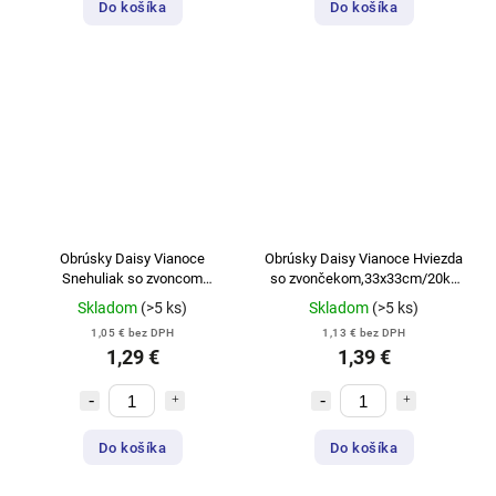
Do košíka
Do košíka
Obrúsky Daisy Vianoce
Obrúsky Daisy Vianoce Hviezda
Snehuliak so zvoncom
so zvončekom,33x33cm/20ks
33x33cm/20ks/3-vrstvové SD
3-vrstvové SD GW 022101
Skladom
(>5 ks)
Skladom
(>5 ks)
GW 022401
1,05 € bez DPH
1,13 € bez DPH
1,29 €
1,39 €
Do košíka
Do košíka