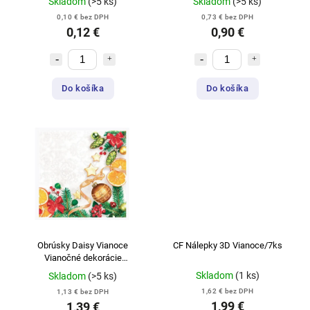
Skladom
(>5 ks)
Skladom
(>5 ks)
0,10 € bez DPH
0,73 € bez DPH
0,12 €
0,90 €
Do košíka
Do košíka
Obrúsky Daisy Vianoce
CF Nálepky 3D Vianoce/7ks
Vianočné dekorácie
33x33cm/20ks/3 vrstvové
Skladom
(1 ks)
Skladom
(>5 ks)
1,62 € bez DPH
1,13 € bez DPH
1,99 €
1,39 €