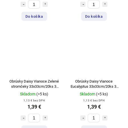
Do košíka
Do košíka
Obrúsky Daisy Vianoce Zelené
Obrúsky Daisy Vianoce
stromčeky 33x33cm/20ks 3-
Eucalyptus 33x33cm/20ks 3-
vrstvové SD GW 022101
vrstvové SD GW 022601
Skladom
(>5 ks)
Skladom
(>5 ks)
1,13 € bez DPH
1,13 € bez DPH
1,39 €
1,39 €