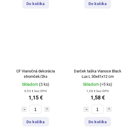
Do košíka
Do košíka
CF Vianočná dekorácia
Darček taška Vianoce Black
stromček/2ks
Lux L 30x41x12 cm
Skladom
(3 ks)
Skladom
(>5 ks)
0,93 € bez DPH
1,28 € bez DPH
1,15 €
1,58 €
Do košíka
Do košíka