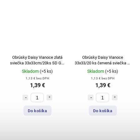
Obrúsky Daisy Vianoce zlatá
Obrúsky Daisy Vianoce
sviečka 33x33cm/20ks SD GW
33x33/20 ks červená sviečka 3-
010701
vrstvové SD GW 008601
Skladom
(>5 ks)
Skladom
(>5 ks)
1,13 € bez DPH
1,13 € bez DPH
1,39 €
1,39 €
Do košíka
Do košíka