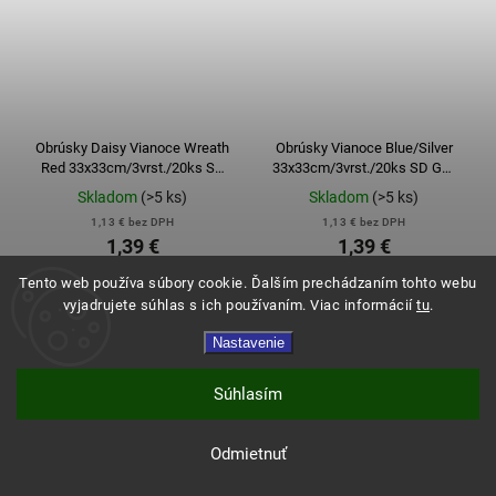
Obrúsky Daisy Vianoce Wreath
Obrúsky Vianoce Blue/Silver
Red 33x33cm/3vrst./20ks SD
33x33cm/3vrst./20ks SD GW
GW 001201
010601
Skladom
(>5 ks)
Skladom
(>5 ks)
1,13 € bez DPH
1,13 € bez DPH
1,39 €
1,39 €
Tento web používa súbory cookie. Ďalším prechádzaním tohto webu
vyjadrujete súhlas s ich používaním. Viac informácií
tu
.
Do košíka
Do košíka
Nastavenie
Súhlasím
Odmietnuť
Expresné doručenie a doprava zadarmo od 120€