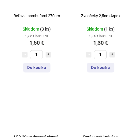
Reťaz s bombuľami 270cm
Zvončeky 2,5cm Arpex
Skladom
(3 ks)
Skladom
(1 ks)
1,22 € bez DPH
1,06 € bez DPH
1,50 €
1,30 €
Do košíka
Do košíka
LED 29cm drevený vianoč.
Darčeková krabička