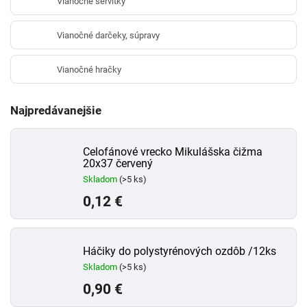
Vianočné servítky
Vianočné darčeky, súpravy
Vianočné hračky
Najpredávanejšie
Celofánové vrecko Mikulášska čižma
20x37 červený
Skladom
(>5 ks)
0,12 €
Háčiky do polystyrénových ozdôb /12ks
Skladom
(>5 ks)
0,90 €