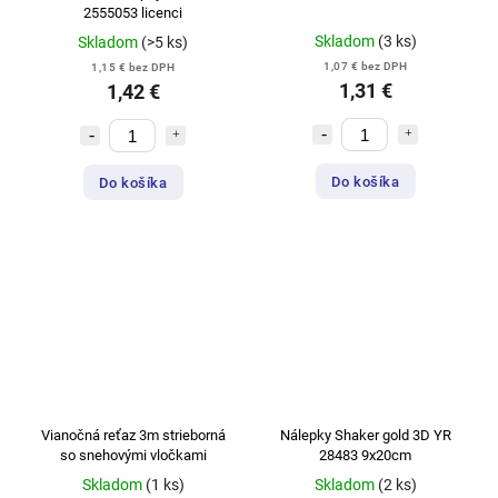
2555053 licenci
Skladom
(3 ks)
Skladom
(>5 ks)
1,07 € bez DPH
1,15 € bez DPH
1,31 €
1,42 €
Do košíka
Do košíka
Vianočná reťaz 3m strieborná
Nálepky Shaker gold 3D YR
so snehovými vločkami
28483 9x20cm
Skladom
(1 ks)
Skladom
(2 ks)