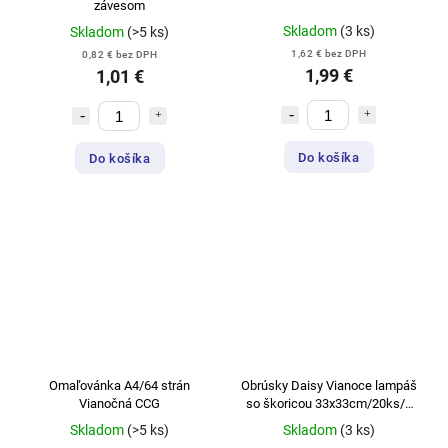
závesom
Skladom
(3 ks)
Skladom
(>5 ks)
1,62 € bez DPH
0,82 € bez DPH
1,99 €
1,01 €
Do košíka
Do košíka
Omaľovánka A4/64 strán
Obrúsky Daisy Vianoce lampáš
Vianočná CCG
so škoricou 33x33cm/20ks/3
vrstvové
Skladom
(>5 ks)
Skladom
(3 ks)