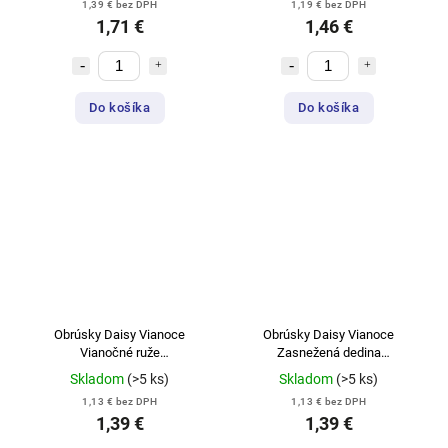
1,39 € bez DPH
1,19 € bez DPH
1,71 €
1,46 €
Do košíka
Do košíka
Obrúsky Daisy Vianoce
Obrúsky Daisy Vianoce
Vianočné ruže
Zasnežená dedina
33x33cm/20ks/3-vrstvové
33x33cm/20ks/3-vrstvové
Skladom
(>5 ks)
Skladom
(>5 ks)
1,13 € bez DPH
1,13 € bez DPH
1,39 €
1,39 €