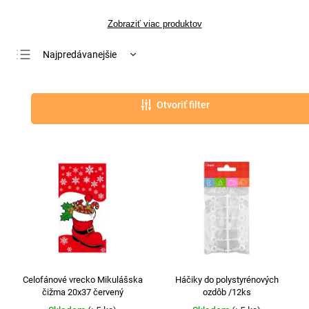
Zobraziť viac produktov
Najpredávanejšie
Najlacnejšie
Najdrahšie
Otvoriť filter
Abecedne
Celofánové vrecko Mikulášska
Háčiky do polystyrénových
čižma 20x37 červený
ozdôb /12ks