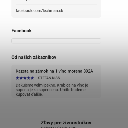
facebook.com/lechman.sk
Facebook
Od našich zákazníkov
Kazeta na zámok na 1 víno morena 892A
ŠTEFAN KIŠŠ
Ďakujeme veľmi pekne. Krabica na víno je
super a je za super cenu. Určite budeme
kupovať ďalšie.
Zľavy pre živnostníkov