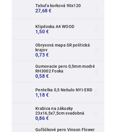
Tabuľa korková 90x120
27,68 €
Klipdoska A4 WOOD
1,50 €
Obrysová mapa SR politická
krajov
0,73 €
Gumovacie pero 0,5mm modré
RH3002 Foska
0,58 €
Pentelka 0,5 Nebulo NYI-ERD
1,18 €
Krabica na zákusky
23x16,5x7,5cm svadobná
0,86 €
Guľôčkové pero Vinson Flower