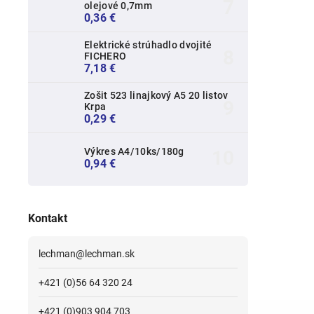
olejové 0,7mm
0,36 €
Elektrické strúhadlo dvojité
FICHERO
7,18 €
Zošit 523 linajkový A5 20 listov
Krpa
0,29 €
Výkres A4/10ks/180g
0,94 €
Kontakt
lechman
@
lechman.sk
+421 (0)56 64 320 24
+421 (0)903 904 703