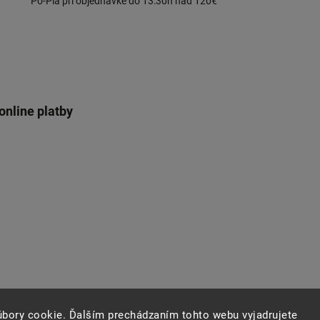
Po-Pia pri objednávke do 13:30h nad 120€
online platby
úbory cookie. Ďalším prechádzaním tohto webu vyjadrujete