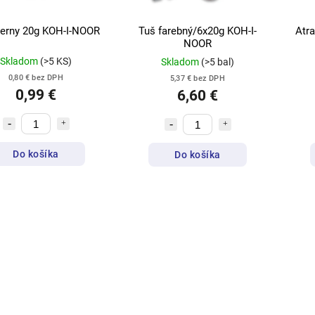
ierny 20g KOH-I-NOOR
Tuš farebný/6x20g KOH-I-
Atr
NOOR
Skladom
(>5 KS)
Skladom
(>5 bal)
0,80 € bez DPH
5,37 € bez DPH
0,99 €
6,60 €
Do košíka
Do košíka