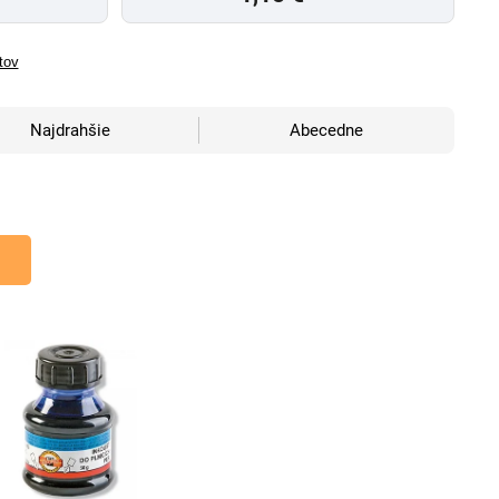
tov
Najdrahšie
Abecedne