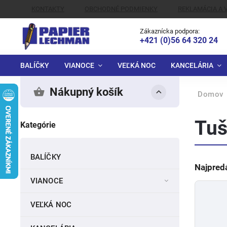
KONTAKTY
OBCHODNÉ PODMIENKY
REKLAMÁCIA A 
ALTERNATÍVNE RIEŠENIE SPOROV
Zákaznícka podpora:
+421 (0)56 64 320 24
BALÍČKY
VIANOCE
VEĽKÁ NOC
KANCELÁRIA
Nákupný košík
Domov
Tu
Kategórie
BALÍČKY
Najpred
VIANOCE
VEĽKÁ NOC