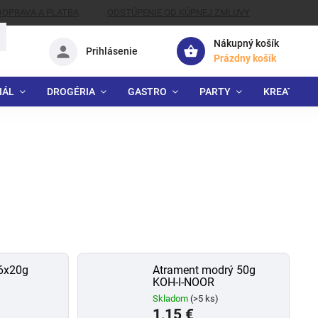
DOPRAVA A PLATBA
ODSTÚPENIE OD KÚPNEJ ZMLUVY
Nákupný košík
Prihlásenie
Prázdny košík
IÁL
DROGÉRIA
GASTRO
PARTY
KREATÍVNE
6x20g
Atrament modrý 50g
KOH-I-NOOR
)
Skladom
(>5 ks)
1,15 €