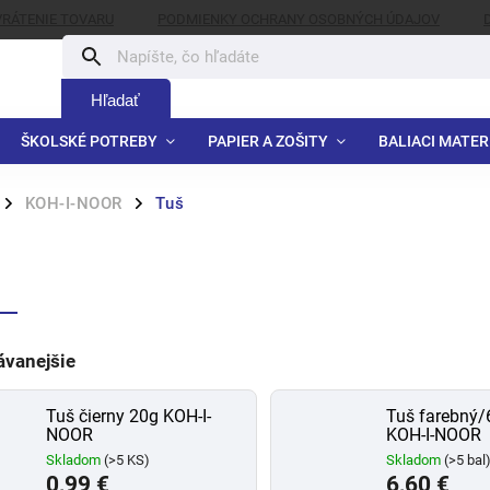
VRÁTENIE TOVARU
PODMIENKY OCHRANY OSOBNÝCH ÚDAJOV
Hľadať
ŠKOLSKÉ POTREBY
PAPIER A ZOŠITY
BALIACI MATER
KOH-I-NOOR
Tuš
/
/
š
ávanejšie
Tuš čierny 20g KOH-I-
Tuš farebný/
NOOR
KOH-I-NOOR
Skladom
(>5 KS)
Skladom
(>5 bal
0,99 €
6,60 €