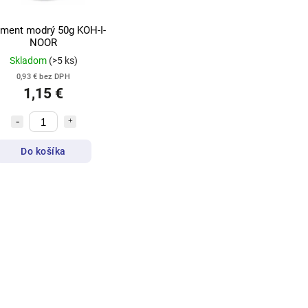
ament modrý 50g KOH-I-
NOOR
Skladom
(>5 ks)
0,93 € bez DPH
1,15 €
Do košíka