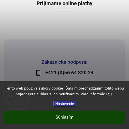
Prijímame online platby
Zákaznícka podpora:
+421 (0)56 64 320 24
lechman@lechman.sk
Tento web používa súbory cookie. Ďalším prechádzaním tohto webu
vyjadrujete súhlas s ich používaním. Viac informácií
tu
.
Nastavenie
Copyright 2026
Papier Lechman
. Všetky práva vyhradené.
Vytvořil
Shoptet
| Design
Shoptak.cz
Súhlasím