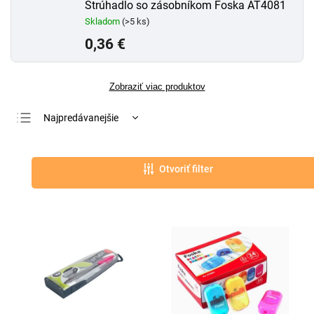
Strúhadlo so zásobníkom Foska AT4081
Skladom
(>5 ks)
0,36 €
Zobraziť viac produktov
Najpredávanejšie
Najlacnejšie
Najdrahšie
Otvoriť filter
Abecedne