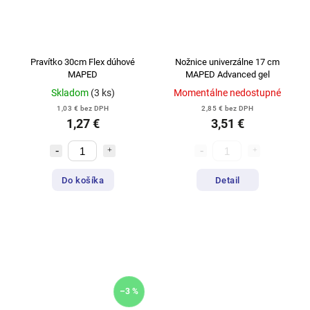
Pravítko 30cm Flex dúhové
Nožnice univerzálne 17 cm
MAPED
MAPED Advanced gel
Skladom
(3 ks)
Momentálne nedostupné
1,03 € bez DPH
2,85 € bez DPH
1,27 €
3,51 €
Do košíka
Detail
–3 %