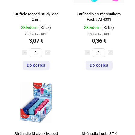
Kružidlo Maped Study lead
Strúhadlo so zásobníkom
2mm
Foska AT4081
Skladom
(>5 ks)
Skladom
(>5 ks)
2,50 € bez DPH
0,29 € bez DPH
3,07 €
0,36 €
Do košíka
Do košíka
Strúhadlo Shaker/ Maped
Strúhadlo Lopta STK