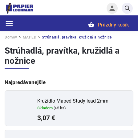
Prázdny košík
Hľadať
Domov
MAPED
Strúhadlá, pravítka, kružidlá a nožnice
/
/
Strúhadlá, pravítka, kružidlá a
nožnice
Najpredávanejšie
Kružidlo Maped Study lead 2mm
Skladom
(>5 ks)
3,07 €