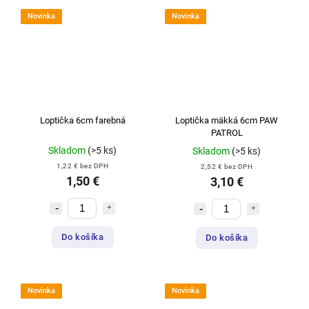
Novinka
Novinka
Loptička 6cm farebná
Loptička mäkká 6cm PAW
PATROL
Skladom
(>5 ks)
Skladom
(>5 ks)
1,22 € bez DPH
2,52 € bez DPH
1,50 €
3,10 €
Do košíka
Do košíka
Novinka
Novinka