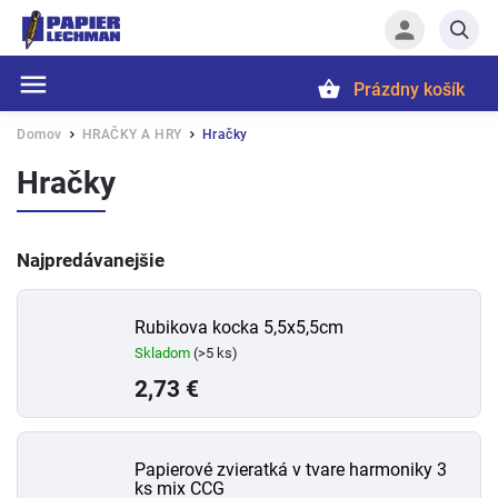
Prázdny košík
Hľadať
Domov
HRAČKY A HRY
Hračky
/
/
Hračky
Najpredávanejšie
Rubikova kocka 5,5x5,5cm
Skladom
(>5 ks)
2,73 €
Papierové zvieratká v tvare harmoniky 3
ks mix CCG