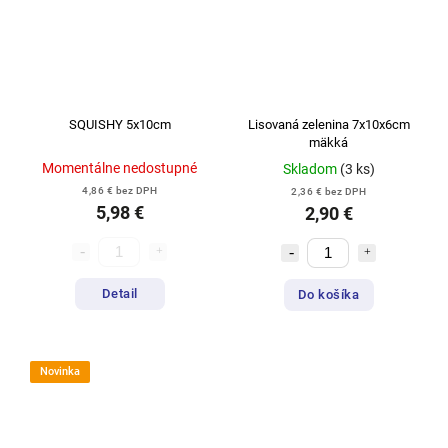
SQUISHY 5x10cm
Lisovaná zelenina 7x10x6cm
mäkká
Momentálne nedostupné
Skladom
(3 ks)
4,86 € bez DPH
2,36 € bez DPH
5,98 €
2,90 €
Detail
Do košíka
Novinka