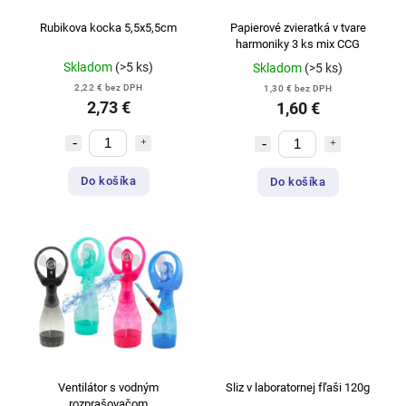
Rubikova kocka 5,5x5,5cm
Papierové zvieratká v tvare
harmoniky 3 ks mix CCG
Skladom
(>5 ks)
Skladom
(>5 ks)
2,22 € bez DPH
1,30 € bez DPH
2,73 €
1,60 €
Do košíka
Do košíka
Ventilátor s vodným
Sliz v laboratornej fľaši 120g
rozprašovačom