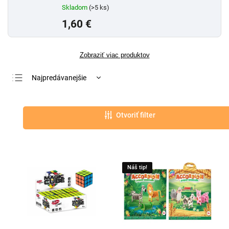
Skladom
(>5 ks)
1,60 €
Zobraziť viac produktov
Najpredávanejšie
Najlacnejšie
Najdrahšie
Otvoriť filter
Abecedne
Náš tip!