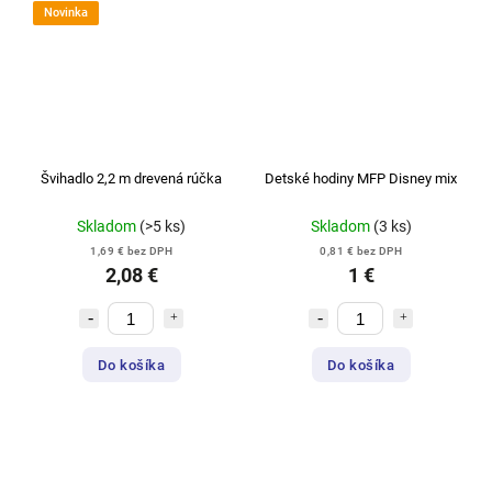
Novinka
Švihadlo 2,2 m drevená rúčka
Detské hodiny MFP Disney mix
Skladom
(>5 ks)
Skladom
(3 ks)
1,69 € bez DPH
0,81 € bez DPH
2,08 €
1 €
Do košíka
Do košíka