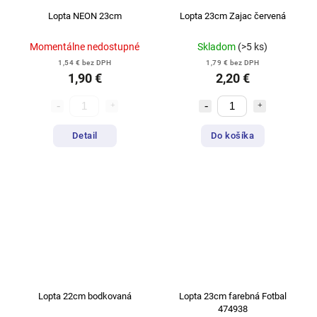
Lopta NEON 23cm
Lopta 23cm Zajac červená
Momentálne nedostupné
Skladom
(>5 ks)
1,54 € bez DPH
1,79 € bez DPH
1,90 €
2,20 €
Detail
Do košíka
Lopta 22cm bodkovaná
Lopta 23cm farebná Fotbal
474938