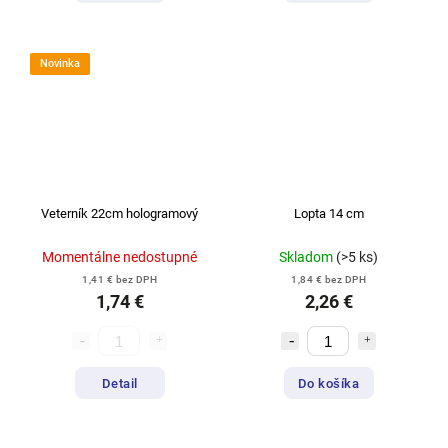
Novinka
Veterník 22cm hologramový
Lopta 14 cm
Momentálne nedostupné
Skladom
(>5 ks)
1,41 € bez DPH
1,84 € bez DPH
1,74 €
2,26 €
Detail
Do košíka