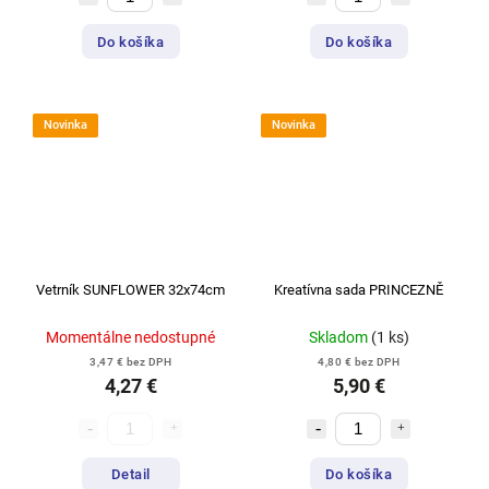
Do košíka
Do košíka
Novinka
Novinka
Vetrník SUNFLOWER 32x74cm
Kreatívna sada PRINCEZNĚ
Momentálne nedostupné
Skladom
(1 ks)
3,47 € bez DPH
4,80 € bez DPH
4,27 €
5,90 €
Detail
Do košíka