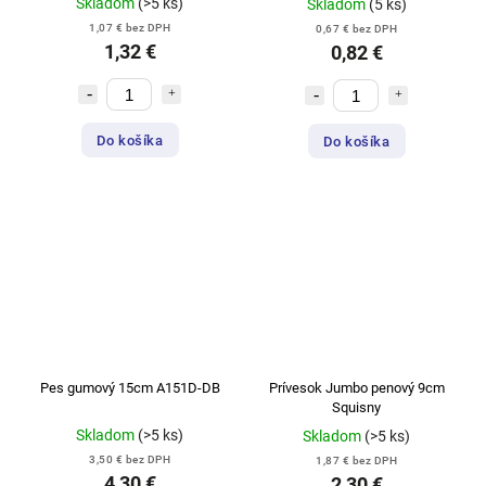
Skladom
(>5 ks)
Skladom
(5 ks)
1,07 € bez DPH
0,67 € bez DPH
1,32 €
0,82 €
Do košíka
Do košíka
Pes gumový 15cm A151D-DB
Prívesok Jumbo penový 9cm
Squisny
Skladom
(>5 ks)
Skladom
(>5 ks)
3,50 € bez DPH
1,87 € bez DPH
4,30 €
2,30 €