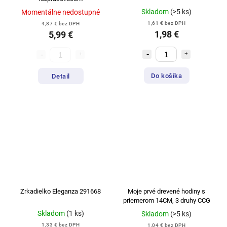
Skladom
(>5 ks)
Momentálne nedostupné
1,61 € bez DPH
4,87 € bez DPH
1,98 €
5,99 €
Do košíka
Detail
Zrkadielko Eleganza 291668
Moje prvé drevené hodiny s
priemerom 14CM, 3 druhy CCG
Skladom
(1 ks)
Skladom
(>5 ks)
1,33 € bez DPH
1,04 € bez DPH