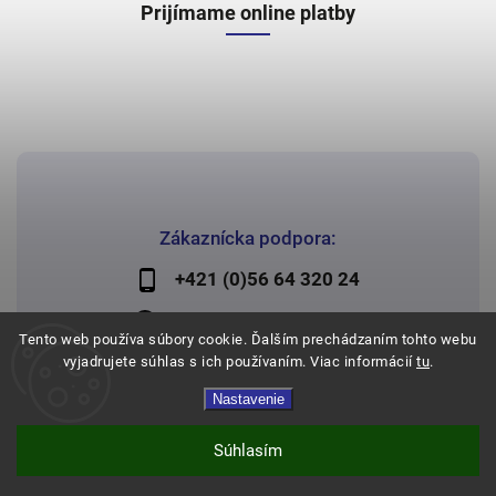
Prijímame online platby
Zákaznícka podpora:
+421 (0)56 64 320 24
lechman@lechman.sk
Tento web používa súbory cookie. Ďalším prechádzaním tohto webu
vyjadrujete súhlas s ich používaním. Viac informácií
tu
.
Nastavenie
Copyright 2026
Papier Lechman
. Všetky práva vyhradené.
Vytvořil
Shoptet
| Design
Shoptak.cz
Súhlasím