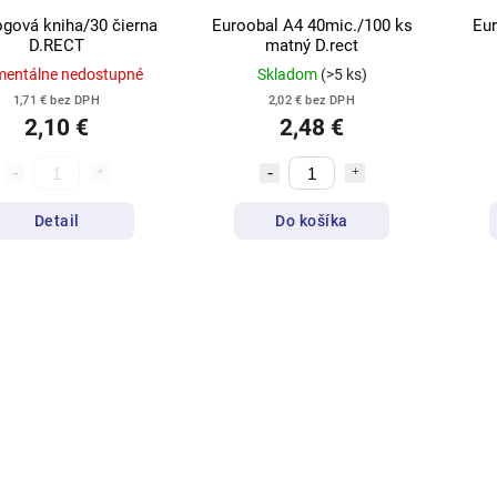
ogová kniha/30 čierna
Euroobal A4 40mic./100 ks
Eur
D.RECT
matný D.rect
entálne nedostupné
Skladom
(>5 ks)
1,71 € bez DPH
2,02 € bez DPH
2,10 €
2,48 €
Detail
Do košíka