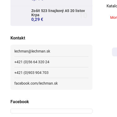
Katal
Zošit 523 linajkový A5 20 listov
Krpa
Mom
0,29 €
Kontakt
lechman
@
lechman.sk
+421 (0)56 64 320 24
+421 (0)903 904 703
facebook.com/lechman.sk
Facebook