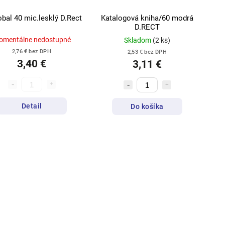
bal 40 mic.lesklý D.Rect
Katalogová kniha/60 modrá
D.RECT
omentálne nedostupné
Skladom
(2 ks)
2,76 € bez DPH
2,53 € bez DPH
3,40 €
3,11 €
Detail
Do košíka