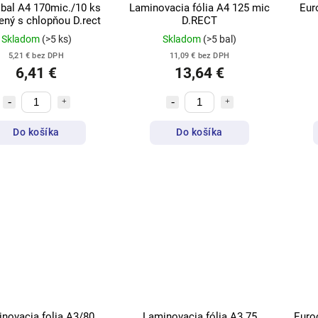
bal A4 170mic./10 ks
Laminovacia fólia A4 125 mic
Eur
rený s chlopňou D.rect
D.RECT
Skladom
(>5 ks)
Skladom
(>5 bal)
5,21 € bez DPH
11,09 € bez DPH
6,41 €
13,64 €
Do košíka
Do košíka
novacia folia A3/80
Laminovacia fólia A3 75
Euroob