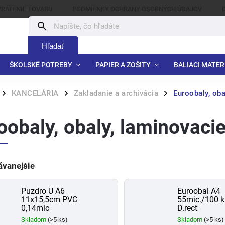
VRÁTENIE TOVARU
PODMIENKY OCHRANY OSOBNÝCH ÚDAJOV
Hľadať
ŠKOLSKÉ POTREBY
PAPIER A ZOŠITY
BALIACI MATER
KANCELÁRIA
Zakladanie a archivácia
Euroobaly, oba
/
/
/
oobaly, obaly, laminovacie
ávanejšie
Puzdro U A6
Euroobal A4
11x15,5cm PVC
55mic./100 ks
0,14mic
D.rect
Skladom
(>5 ks)
Skladom
(>5 ks)