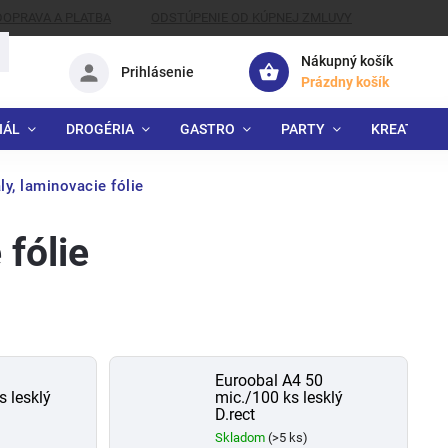
DOPRAVA A PLATBA
ODSTÚPENIE OD KÚPNEJ ZMLUVY
Nákupný košík
Prihlásenie
Prázdny košík
IÁL
DROGÉRIA
GASTRO
PARTY
KREATÍVNE
ly, laminovacie fólie
 fólie
Euroobal A4 50
 lesklý
mic./100 ks lesklý
D.rect
Skladom
(>5 ks)