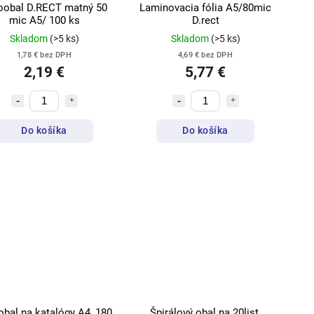
oobal D.RECT matný 50
Laminovacia fólia A5/80mic
mic A5/ 100 ks
D.rect
Skladom
(>5 ks)
Skladom
(>5 ks)
1,78 € bez DPH
4,69 € bez DPH
2,19 €
5,77 €
Do košíka
Do košíka
al na katalógy A4, 180
Špirálový obal na 20list.