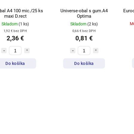
bal A4 100 mic./25 ks
Universe-obal s gum.A4
Euroo
maxi D.rect
Optima
M
Skladom
(1 ks)
Skladom
(2 ks)
1,92 € bez DPH
0,66 € bez DPH
2,36 €
0,81 €
Do košíka
Do košíka