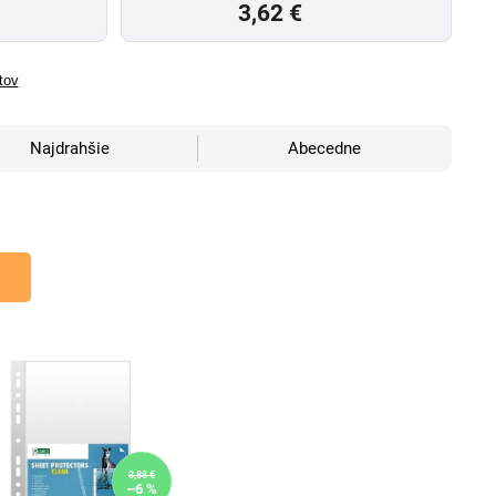
3,62 €
tov
Najdrahšie
Abecedne
3,88 €
–6 %