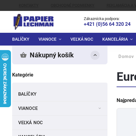
KONTAKTY
OBCHODNÉ PODMIENKY
REKLAMÁCIA A 
ALTERNATÍVNE RIEŠENIE SPOROV
Zákaznícka podpora:
+421 (0)56 64 320 24
BALÍČKY
VIANOCE
VEĽKÁ NOC
KANCELÁRIA
Nákupný košík
Domov
Eur
Kategórie
BALÍČKY
Najpred
VIANOCE
VEĽKÁ NOC