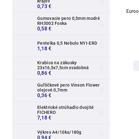
krajov
0,73 €
Euroo
Gumovacie pero 0,5mm modré
RH3002 Foska
0,58 €
Pentelka 0,5 Nebulo NYI-ERD
1,18 €
Krabica na zákusky
23x16,5x7,5cm svadobná
0,86 €
Guľôčkové pero Vinson Flower
olejové 0,7mm
0,36 €
Elektrické strúhadlo dvojité
FICHERO
7,18 €
Výkres A4/10ks/180g
0,94 €