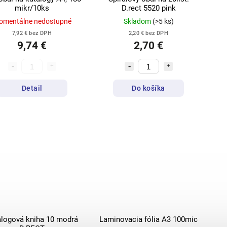
mikr/10ks
D.rect 5520 pink
omentálne nedostupné
Skladom
(>5 ks)
7,92 € bez DPH
2,20 € bez DPH
9,74 €
2,70 €
Detail
Do košíka
alogová kniha 10 modrá
Laminovacia fólia A3 100mic