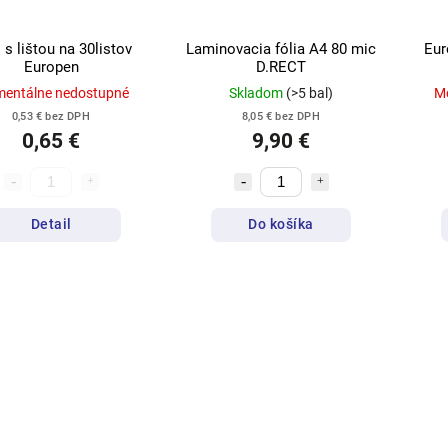
 s lištou na 30listov
Laminovacia fólia A4 80 mic
Eur
Europen
D.RECT
entálne nedostupné
Skladom
(>5 bal)
M
0,53 € bez DPH
8,05 € bez DPH
0,65 €
9,90 €
Detail
Do košíka