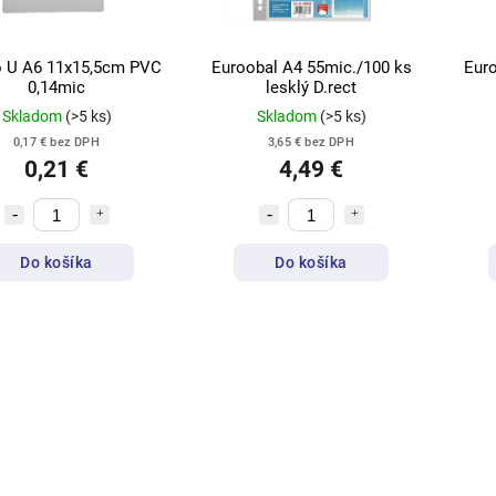
o U A6 11x15,5cm PVC
Euroobal A4 55mic./100 ks
Euro
0,14mic
lesklý D.rect
Skladom
(>5 ks)
Skladom
(>5 ks)
0,17 € bez DPH
3,65 € bez DPH
0,21 €
4,49 €
Do košíka
Do košíka