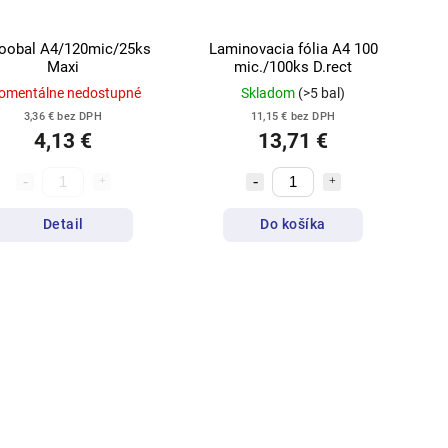
oobal A4/120mic/25ks
Laminovacia fólia A4 100
Maxi
mic./100ks D.rect
omentálne nedostupné
Skladom
(>5 bal)
3,36 € bez DPH
11,15 € bez DPH
4,13 €
13,71 €
Detail
Do košíka