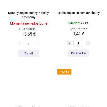
Drôtený stojan otočný 7-dielny,
Techo stojan na pera strieborný
strieborný
Skladom
(2 ks)
Momentálne nedostupné
1,15 € bez DPH
11,10 € bez DPH
1,41 €
13,65 €
Do košíka
Detail
Novinka