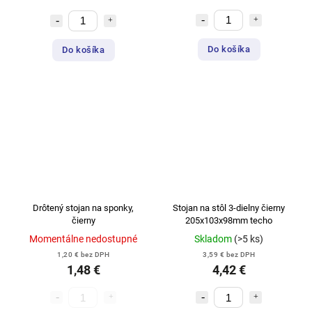
Do košíka
Do košíka
Drôtený stojan na sponky,
Stojan na stôl 3-dielny čierny
čierny
205x103x98mm techo
Momentálne nedostupné
Skladom
(>5 ks)
1,20 € bez DPH
3,59 € bez DPH
1,48 €
4,42 €