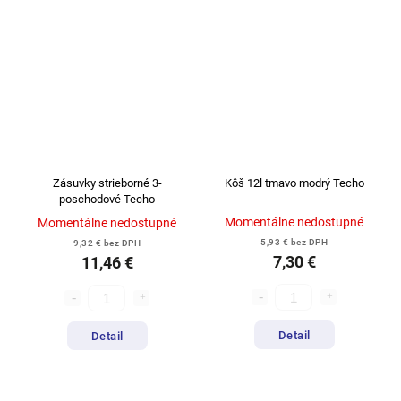
Zásuvky strieborné 3-
Kôš 12l tmavo modrý Techo
poschodové Techo
Momentálne nedostupné
Momentálne nedostupné
5,93 € bez DPH
9,32 € bez DPH
7,30 €
11,46 €
Detail
Detail