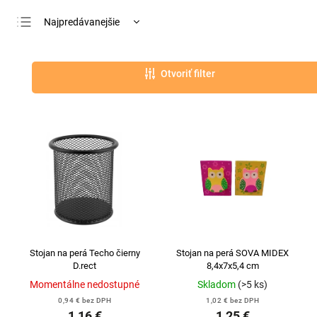
Najpredávanejšie
Najlacnejšie
Najdrahšie
Otvoriť filter
Abecedne
Stojan na perá Techo čierny
Stojan na perá SOVA MIDEX
D.rect
8,4x7x5,4 cm
Momentálne nedostupné
Skladom
(>5 ks)
0,94 € bez DPH
1,02 € bez DPH
1,16 €
1,25 €