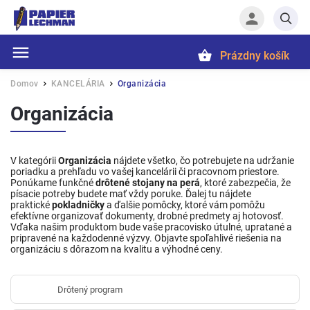
Prázdny košík
Hľadať
Domov
KANCELÁRIA
Organizácia
/
/
Organizácia
V kategórii
Organizácia
nájdete všetko, čo potrebujete na udržanie
poriadku a prehľadu vo vašej kancelárii či pracovnom priestore.
Ponúkame funkčné
drôtené stojany na perá
, ktoré zabezpečia, že
písacie potreby budete mať vždy poruke. Ďalej tu nájdete
praktické
pokladničky
a ďalšie pomôcky, ktoré vám pomôžu
efektívne organizovať dokumenty, drobné predmety aj hotovosť.
Vďaka našim produktom bude vaše pracovisko útulné, upratané a
pripravené na každodenné výzvy. Objavte spoľahlivé riešenia na
organizáciu s dôrazom na kvalitu a výhodné ceny.
Drôtený program