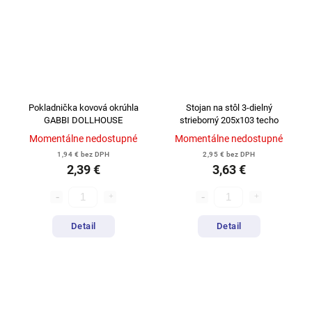
Pokladnička kovová okrúhla
Stojan na stôl 3-dielný
GABBI DOLLHOUSE
strieborný 205x103 techo
Momentálne nedostupné
Momentálne nedostupné
1,94 € bez DPH
2,95 € bez DPH
2,39 €
3,63 €
Detail
Detail