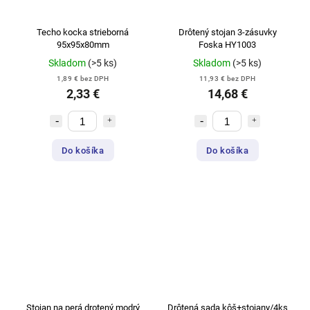
Techo kocka strieborná
Drôtený stojan 3-zásuvky
95x95x80mm
Foska HY1003
Skladom
(>5 ks)
Skladom
(>5 ks)
1,89 € bez DPH
11,93 € bez DPH
2,33 €
14,68 €
Do košíka
Do košíka
Stojan na perá drotený modrý
Drôtená sada kôš+stojany/4ks