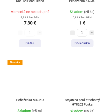
Kôš 12l Pearl Techo
Peňaženka ZAJAC
Momentálne nedostupné
Skladom
(>5 ks)
5,93 € bez DPH
0,81 € bez DPH
7,30 €
1 €
Detail
Do košíka
Novinka
Peňaženka MACKO
Stojan na perá strieborný
HY8202 Foska
Skladom
(>5 ks)
Skladom
(>5 ks)