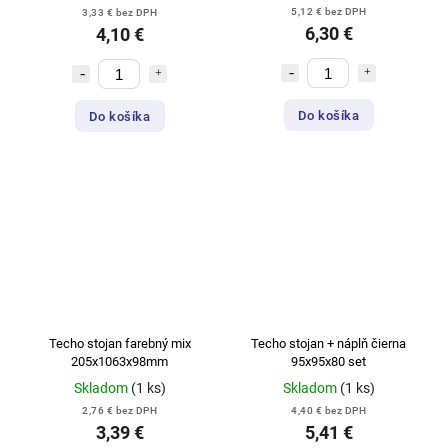
5,12 € bez DPH
3,33 € bez DPH
6,30 €
4,10 €
Do košíka
Do košíka
Techo stojan farebný mix
Techo stojan + náplň čierna
205x1063x98mm
95x95x80 set
Skladom
(1 ks)
Skladom
(1 ks)
2,76 € bez DPH
4,40 € bez DPH
3,39 €
5,41 €