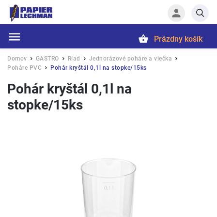
Prázdny košík
Hľadať
Domov
GASTRO
Riad
Jednorázové poháre a viečka
/
/
/
/
Poháre PVC
Pohár kryštál 0,1l na stopke/15ks
/
Pohár kryštál 0,1l na
stopke/15ks