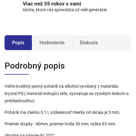
Viac než 35 rokov s vami
Istota, ktorá vás sprevádza už celé generácie
Popis
Hodnotenie
Diskusia
Podrobný popis
Veľmi kvalitný pevný pohárik na alkohol vyrobený z materiálu
krystal PS ( materiál imitujúci sklo, vyznačuje sa vysokým leskom a
prehliadnosťou)
Pohárik ma mierku 0,1 l, vzdialenosť mierky od okraja je 5 mm,
Priemer stopky : 40mm, priemer hrdla 50 mm, výška 85 mm.
Vhodný na nápoje do 70°C.