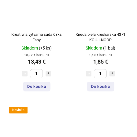
Kreatívna výtvarná sada 68ks
Krieda biela kresliarská 4371
Easy
KOH-I-NOOR
Skladom
(>5 ks)
Skladom
(1 bal)
10,92 € bez DPH
1,50 € bez DPH
13,43 €
1,85 €
Do košíka
Do košíka
Novinka