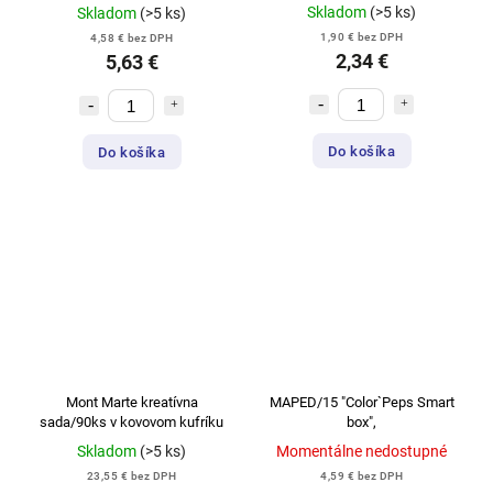
Skladom
(>5 ks)
Skladom
(>5 ks)
1,90 € bez DPH
4,58 € bez DPH
2,34 €
5,63 €
Do košíka
Do košíka
Mont Marte kreatívna
MAPED/15 "Color`Peps Smart
sada/90ks v kovovom kufríku
box",
Skladom
(>5 ks)
Momentálne nedostupné
23,55 € bez DPH
4,59 € bez DPH