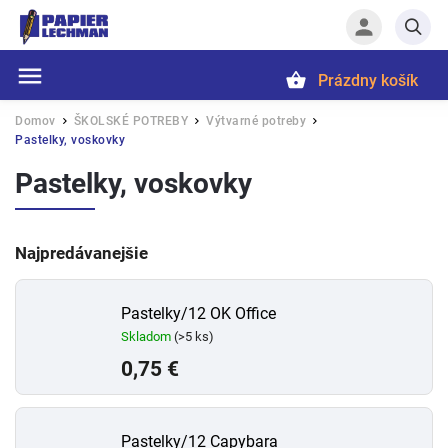
Prázdny košík
Hľadať
Domov
ŠKOLSKÉ POTREBY
Výtvarné potreby
/
/
/
Pastelky, voskovky
Pastelky, voskovky
Najpredávanejšie
Pastelky/12 OK Office
Skladom
(>5 ks)
0,75 €
Pastelky/12 Capybara