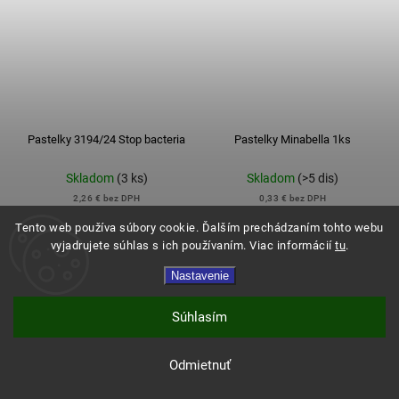
Pastelky 3194/24 Stop bacteria
Pastelky Minabella 1ks
Skladom
(3 ks)
Skladom
(>5 dis)
2,26 € bez DPH
0,33 € bez DPH
2,78 €
0,40 €
Tento web používa súbory cookie. Ďalším prechádzaním tohto webu
vyjadrujete súhlas s ich používaním. Viac informácií
tu
.
Nastavenie
Do košíka
Do košíka
Súhlasím
Odmietnuť
Expresné doručenie a doprava zadarmo od 120€