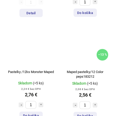
Do košíka
Detail
–13 %
Pastelky /12ks Monster Maped
Maped pastelky/12 Color
peps183212
Skladom
(>5 ks)
Skladom
(>5 ks)
2,24 € bez DPH
2,08 € bez DPH
2,76 €
2,56 €
Do košíka
Do košíka