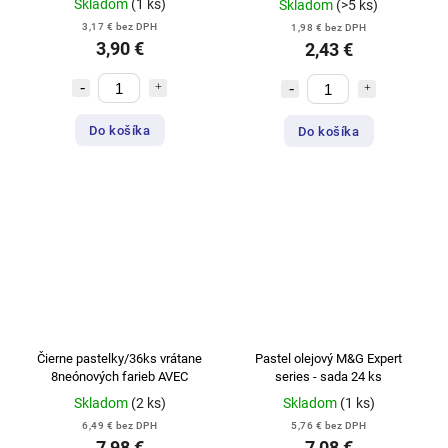
Skladom
(1 ks)
Skladom
(>5 ks)
3,17 € bez DPH
1,98 € bez DPH
3,90 €
2,43 €
Do košíka
Do košíka
Čierne pastelky/36ks vrátane
Pastel olejový M&G Expert
8neónových farieb AVEC
series - sada 24 ks
Skladom
(2 ks)
Skladom
(1 ks)
6,49 € bez DPH
5,76 € bez DPH
7,98 €
7,08 €