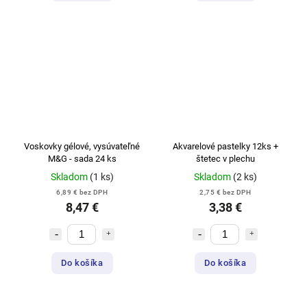
Voskovky gélové, vysúvateľné
Akvarelové pastelky 12ks +
M&G - sada 24 ks
štetec v plechu
Skladom
(1 ks)
Skladom
(2 ks)
6,89 € bez DPH
2,75 € bez DPH
8,47 €
3,38 €
Do košíka
Do košíka