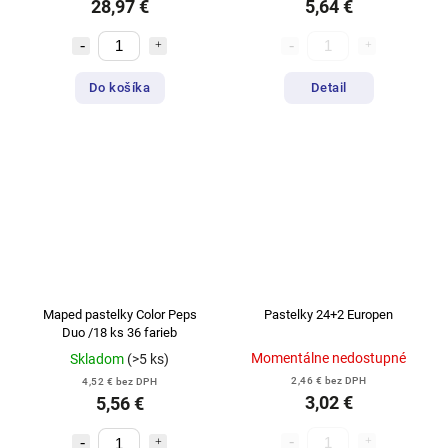
28,97 €
5,64 €
Do košíka
Detail
Maped pastelky Color Peps
Pastelky 24+2 Europen
Duo /18 ks 36 farieb
Momentálne nedostupné
Skladom
(>5 ks)
2,46 € bez DPH
4,52 € bez DPH
3,02 €
5,56 €