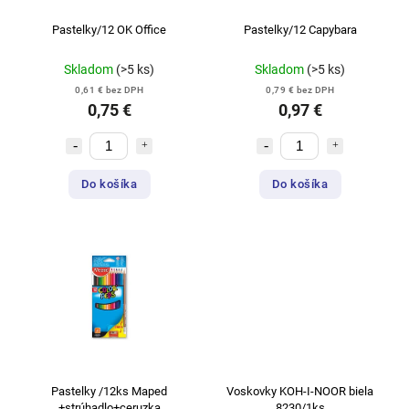
Pastelky/12 OK Office
Pastelky/12 Capybara
Skladom
(>5 ks)
Skladom
(>5 ks)
0,61 € bez DPH
0,79 € bez DPH
0,75 €
0,97 €
Do košíka
Do košíka
Pastelky /12ks Maped
Voskovky KOH-I-NOOR biela
+strúhadlo+ceruzka
8230/1ks