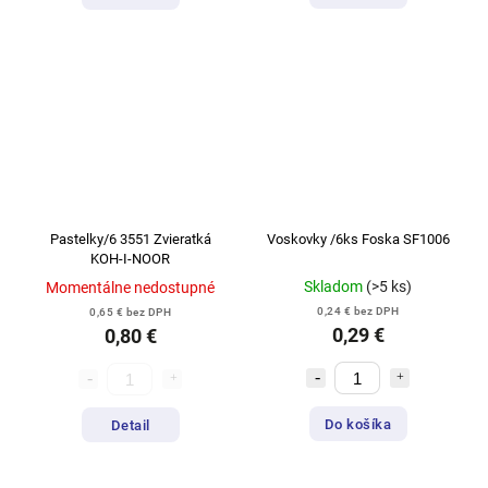
Pastelky/6 3551 Zvieratká
Voskovky /6ks Foska SF1006
KOH-I-NOOR
Skladom
(>5 ks)
Momentálne nedostupné
0,24 € bez DPH
0,65 € bez DPH
0,29 €
0,80 €
Do košíka
Detail