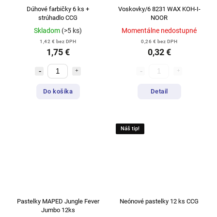
Dúhové farbičky 6 ks +
Voskovky/6 8231 WAX KOH-I-
strúhadlo CCG
NOOR
Skladom
(>5 ks)
Momentálne nedostupné
1,42 € bez DPH
0,26 € bez DPH
1,75 €
0,32 €
Do košíka
Detail
Náš tip!
Pastelky MAPED Jungle Fever
Neónové pastelky 12 ks CCG
Jumbo 12ks