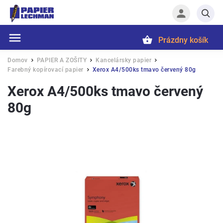
Prázdny košík
Hľadať
Domov
PAPIER A ZOŠITY
Kancelársky papier
/
/
/
Farebný kopírovací papier
Xerox A4/500ks tmavo červený 80g
/
Xerox A4/500ks tmavo červený
80g