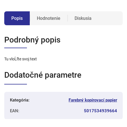
Popis
Hodnotenie
Diskusia
Podrobný popis
Tu vloĹľte svoj text
Dodatočné parametre
Kategória
:
Farebný kopírovací papier
EAN
:
5017534939664