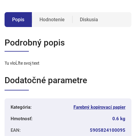
Popis
Hodnotenie
Diskusia
Podrobný popis
Tu vloĹľte svoj text
Dodatočné parametre
Kategória
:
Farebný kopírovací papier
Hmotnosť
:
0.6 kg
EAN
:
5905824100095