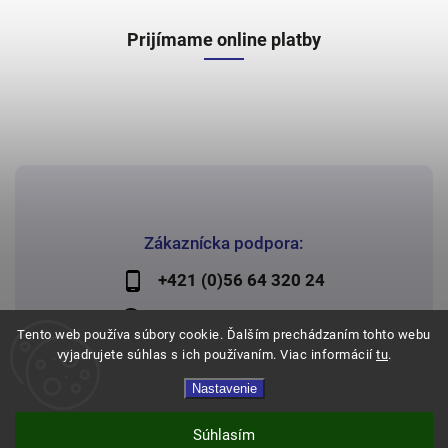
Prijímame online platby
Zákaznícka podpora:
+421 (0)56 64 320 24
lechman@lechman.sk
Tento web používa súbory cookie. Ďalším prechádzaním tohto webu
vyjadrujete súhlas s ich používaním. Viac informácií
tu
.
Nastavenie
Copyright 2026
Papier Lechman
. Všetky práva vyhradené.
Vytvořil
Shoptet
| Design
Shoptak.cz
Súhlasím