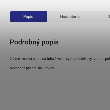
Popis
Hodnotenie
D
Podrobný popis
2,9 mm makká a odolná tuha živé farby trojuholníkový tvar pre poho
Nevhodné pre deti do 3 rokov.