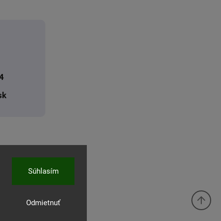
4
sk
Súhlasím
Odmietnuť