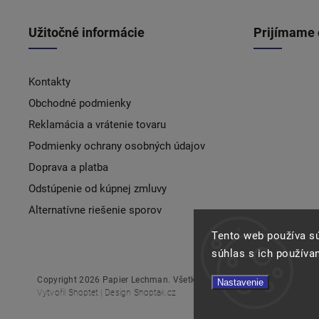
Užitočné informácie
Prijímame 
Kontakty
Obchodné podmienky
Reklamácia a vrátenie tovaru
Podmienky ochrany osobných údajov
Doprava a platba
Odstúpenie od kúpnej zmluvy
Alternatívne riešenie sporov
Tento web používa s
súhlas s ich používa
Copyright 2026
Papier Lechman
. Všetky práva vyhradené.
Nastavenie
Vytvořil
Shoptet
| Design
Shoptak.cz