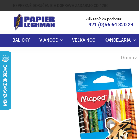
EXPRESNÉ DORUČENIE A DOPRAVA ZADARMO OD 120€
Zákaznícka podpora:
+421 (0)56 64 320 24
BALÍČKY
VIANOCE
VEĽKÁ NOC
KANCELÁRIA
Domov