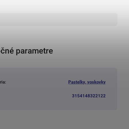
čné parametre
ria
:
Pastelky, voskovky
3154148322122