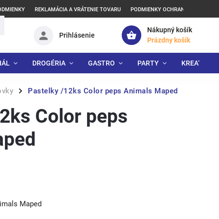
ODMIENKY
REKLAMÁCIA A VRÁTENIE TOVARU
PODMIENKY OCHRANY OSOBNÝCH
Nákupný košík
Prihlásenie
Prázdny košík
IÁL
DROGÉRIA
GASTRO
PARTY
KREATÍVNE
ovky
Pastelky /12ks Color peps Animals Maped
/
12ks Color peps
aped
nimals Maped