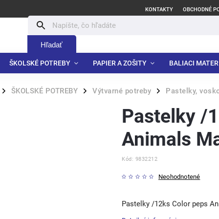
KONTAKTY
OBCHODNÉ P
Hľadať
ŠKOLSKÉ POTREBY
PAPIER A ZOŠITY
BALIACI MATER
ŠKOLSKÉ POTREBY
Výtvarné potreby
Pastelky, vosk
/
/
/
Pastelky /
Animals M
Kód:
9832212
Neohodnotené
Pastelky /12ks Color peps A