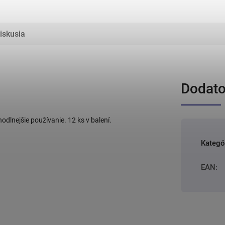
iskusia
Dodato
dlnejšie používanie. 12 ks v balení.
Kategó
EAN
: