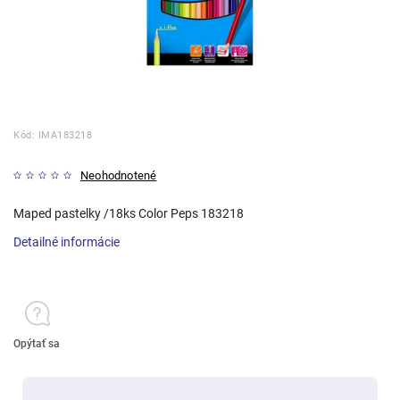
Kód:
IMA183218
Neohodnotené
Maped pastelky /18ks Color Peps 183218
Detailné informácie
Opýtať sa