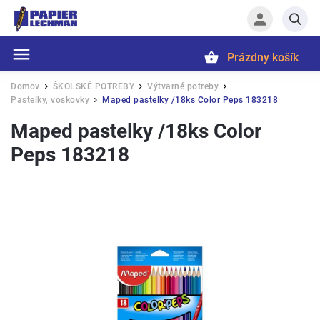
Prázdny košík
Hľadať
Domov
ŠKOLSKÉ POTREBY
Výtvarné potreby
/
/
/
Pastelky, voskovky
Maped pastelky /18ks Color Peps 183218
/
Maped pastelky /18ks Color
Peps 183218