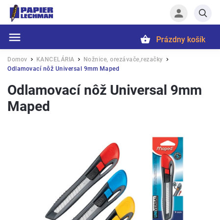
Prázdny košík
Hľadať
Domov
KANCELÁRIA
Nožnice, orezávače,rezačky
/
/
/
Odlamovací nôž Universal 9mm Maped
Odlamovací nôž Universal 9mm
Maped