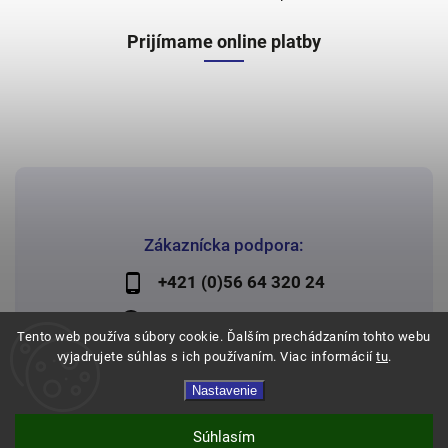
Prijímame online platby
Zákaznícka podpora:
+421 (0)56 64 320 24
lechman@lechman.sk
Tento web používa súbory cookie. Ďalším prechádzaním tohto webu
vyjadrujete súhlas s ich používaním. Viac informácií
tu
.
Nastavenie
Copyright 2026
Papier Lechman
. Všetky práva vyhradené.
Vytvořil
Shoptet
| Design
Shoptak.cz
Súhlasím