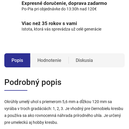
Expresné doručenie, doprava zadarmo
Po-Pia pri objednávke do 13:30h nad 120€
Viac než 35 rokov s vami
Istota, ktorá vás sprevádza už celé generácie
Popis
Hodnotenie
Diskusia
Podrobný popis
Okrúhly umelý uhol s priemerom 5,6 mm a dĺžkou 120 mm sa
vyrába v troch gradáciách: 1, 2, 3. Je vhodný pre čiernobielu kresbu
a používa sa ako rovnocenná náhrada prírodného uhla. Je určený
pre umeleckú aj hobby kresbu.