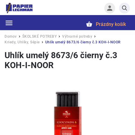
Prázdny košík
Hľadať
Domov
ŠKOLSKÉ POTREBY
Výtvarné potreby
/
/
/
Kriedy, Uhlíky, Sépie
Uhlík umelý 8673/6 čierny č.3 KOH-I-NOOR
/
Uhlík umelý 8673/6 čierny č.3
KOH-I-NOOR