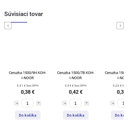
Súvisiaci tovar
Previous
Next
Ceruzka 1500/9H KOH-
Ceruzka 1500/7B KOH-
Ceruzka 1500
I-NOOR
I-NOOR
I-NOO
0,31 € bez DPH
0,34 € bez DPH
0,26 € be
0,38 €
0,42 €
0,32
Do košíka
Do košíka
Do koš