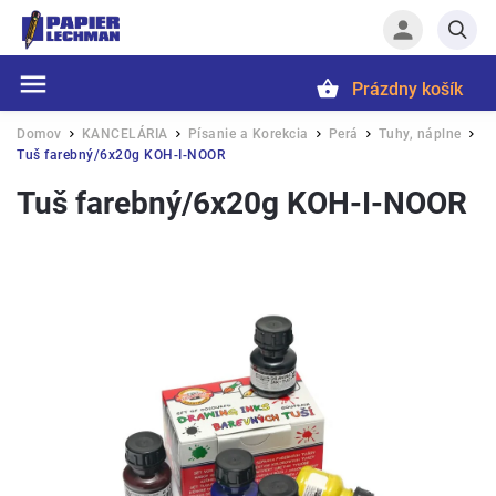
Prázdny košík
Hľadať
Domov
KANCELÁRIA
Písanie a Korekcia
Perá
Tuhy, náplne
/
/
/
/
/
Tuš farebný/6x20g KOH-I-NOOR
Tuš farebný/6x20g KOH-I-NOOR