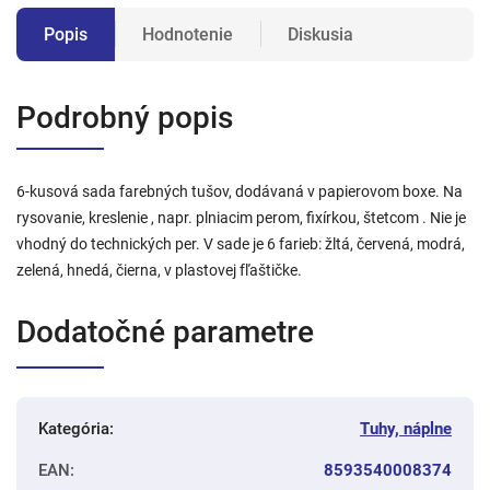
Popis
Hodnotenie
Diskusia
Podrobný popis
6-kusová sada farebných tušov, dodávaná v papierovom boxe. Na
rysovanie, kreslenie , napr. plniacim perom, fixírkou, štetcom . Nie je
vhodný do technických per. V sade je 6 farieb: žltá, červená, modrá,
zelená, hnedá, čierna, v plastovej fľaštičke.
Dodatočné parametre
Kategória
:
Tuhy, náplne
EAN
:
8593540008374