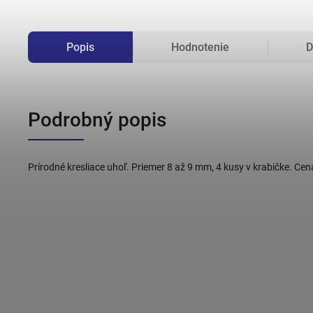
Popis
Hodnotenie
D
Podrobný popis
Prírodné kresliace uhoľ. Priemer 8 až 9 mm, 4 kusy v krabičke. Cen