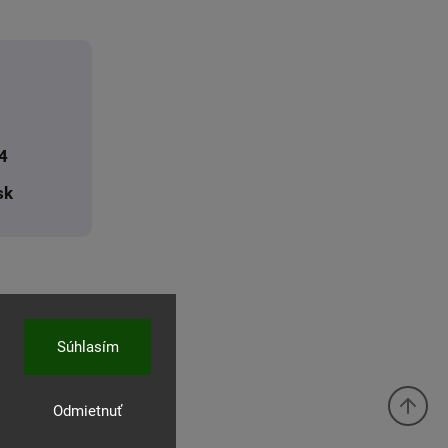
4
sk
Súhlasím
Odmietnuť