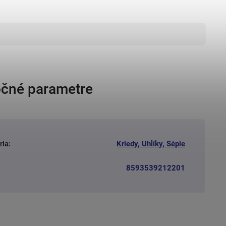
čné parametre
ria
:
Kriedy, Uhlíky, Sépie
8593539212201