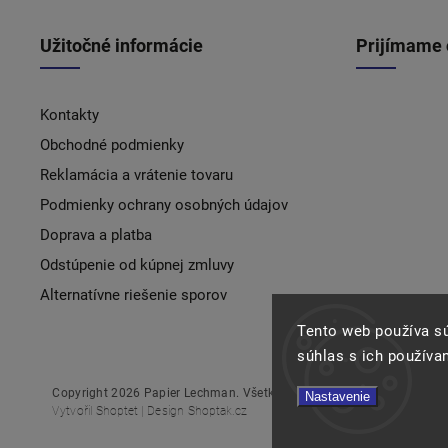
Užitočné informácie
Prijímame 
Kontakty
Obchodné podmienky
Reklamácia a vrátenie tovaru
Podmienky ochrany osobných údajov
Doprava a platba
Odstúpenie od kúpnej zmluvy
Alternatívne riešenie sporov
Tento web používa s
súhlas s ich používa
Copyright 2026
Papier Lechman
. Všetky práva vyhradené.
Nastavenie
Vytvořil
Shoptet
| Design
Shoptak.cz