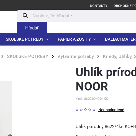
KONTAKTY
OBCHODNÉ P
Hľadať
ŠKOLSKÉ POTREBY
PAPIER A ZOŠITY
BALIACI MATER
ŠKOLSKÉ POTREBY
Výtvarné potreby
Kriedy, Uhlíky, 
/
/
/
Uhlík prír
NOOR
Kód:
8622004004KS
Neohodnotené
Uhlík prírodný 8622/4ks KOH