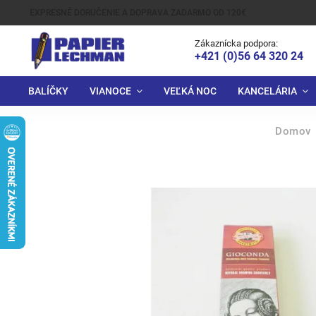
EXPRESNÉ DORUČENIE A DOPRAVA ZADARMO OD 120€
Zákaznícka podpora:
+421 (0)56 64 320 24
BALÍČKY
VIANOCE
VEĽKÁ NOC
KANCELÁRIA
Domov