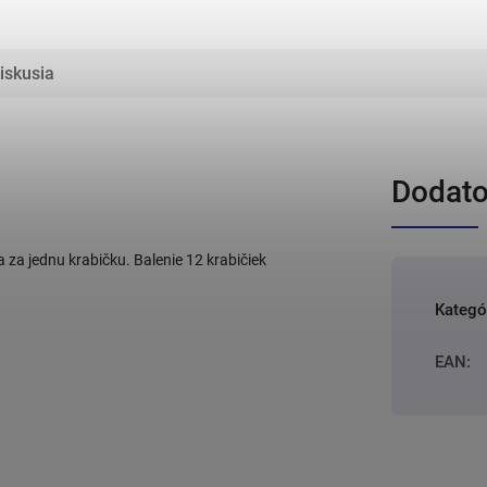
iskusia
Dodato
a za jednu krabičku. Balenie 12 krabičiek
Kategó
EAN
: