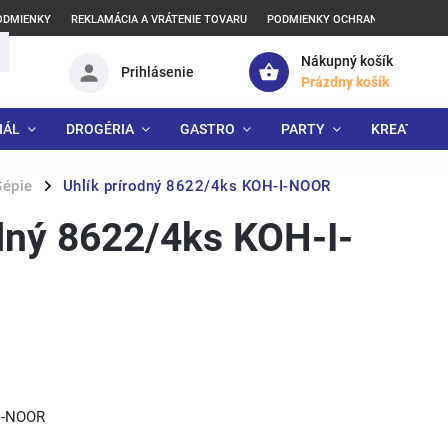
ODMIENKY
REKLAMÁCIA A VRÁTENIE TOVARU
PODMIENKY OCHRANY OSOBNÝCH
Nákupný košík
Prihlásenie
Prázdny košík
IÁL
DROGÉRIA
GASTRO
PARTY
KREATÍVNE
Sépie
Uhlík prírodný 8622/4ks KOH-I-NOOR
/
odný 8622/4ks KOH-I-
-I-NOOR