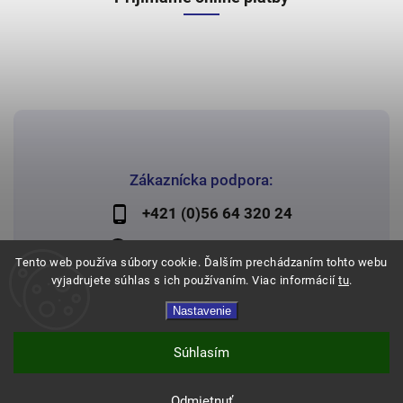
Zákaznícka podpora:
+421 (0)56 64 320 24
lechman@lechman.sk
Tento web používa súbory cookie. Ďalším prechádzaním tohto webu
vyjadrujete súhlas s ich používaním. Viac informácií
tu
.
Nastavenie
Copyright 2026
Papier Lechman
. Všetky práva vyhradené.
Vytvořil
Shoptet
| Design
Shoptak.cz
Súhlasím
Odmietnuť