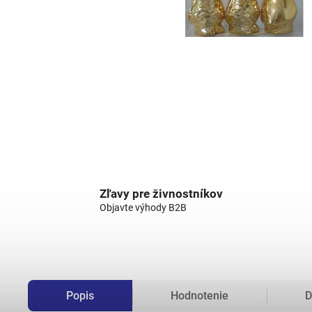
Zľavy pre živnostníkov
Objavte výhody B2B
Popis
Hodnotenie
D