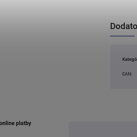
Dodato
Kategó
EAN
:
online platby