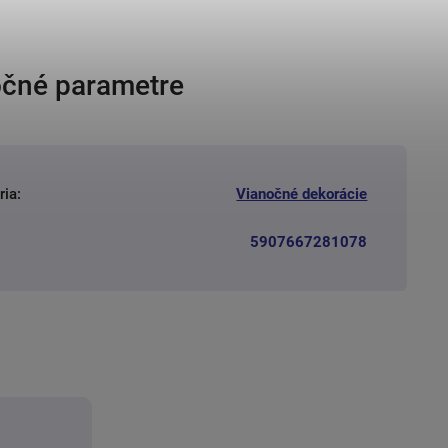
čné parametre
ria
:
Vianočné dekorácie
5907667281078