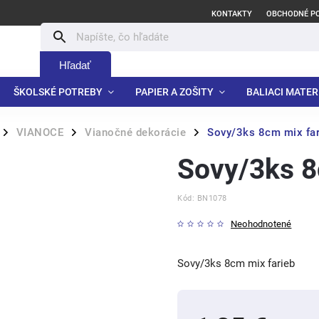
KONTAKTY
OBCHODNÉ P
Hľadať
ŠKOLSKÉ POTREBY
PAPIER A ZOŠITY
BALIACI MATER
VIANOCE
Vianočné dekorácie
Sovy/3ks 8cm mix far
/
/
/
Sovy/3ks 8
Kód:
BN1078
Neohodnotené
Sovy/3ks 8cm mix farieb