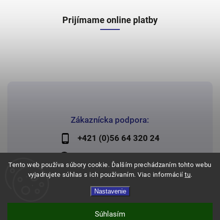
Prijímame online platby
Zákaznícka podpora:
+421 (0)56 64 320 24
lechman@lechman.sk
Tento web používa súbory cookie. Ďalším prechádzaním tohto webu
vyjadrujete súhlas s ich používaním. Viac informácií
tu
.
Nastavenie
Copyright 2026
Papier Lechman
. Všetky práva vyhradené.
Vytvořil
Shoptet
| Design
Shoptak.cz
Súhlasím