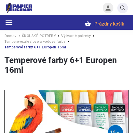
Prázdny košík
Hľadať
Domov
ŠKOLSKÉ POTREBY
Výtvarné potreby
/
/
/
Temperové,akrylové a vodové farby
/
Temperové farby 6+1 Europen 16ml
Temperové farby 6+1 Europen
16ml