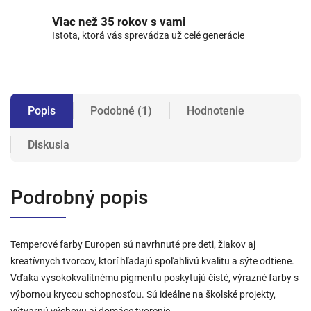
Viac než 35 rokov s vami
Istota, ktorá vás sprevádza už celé generácie
Popis
Podobné (1)
Hodnotenie
Diskusia
Podrobný popis
Temperové farby Europen sú navrhnuté pre deti, žiakov aj
kreatívnych tvorcov, ktorí hľadajú spoľahlivú kvalitu a sýte odtiene.
Vďaka vysokokvalitnému pigmentu poskytujú čisté, výrazné farby s
výbornou krycou schopnosťou. Sú ideálne na školské projekty,
výtvarnú výchovu aj domáce tvorenie.