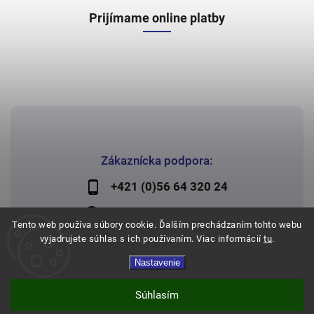
Prijímame online platby
Zákaznícka podpora:
+421 (0)56 64 320 24
lechman@lechman.sk
Tento web používa súbory cookie. Ďalším prechádzaním tohto webu
vyjadrujete súhlas s ich používaním. Viac informácií
tu
.
Nastavenie
Copyright 2026
Papier Lechman
. Všetky práva vyhradené.
Vytvořil
Shoptet
| Design
Shoptak.cz
Súhlasím