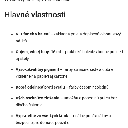
Hlavné vlastnosti
6+1 farieb v balení
– základná paleta doplnená o bonusový
odtieň
Objem jednej tuby: 16 ml
– praktické balenie vhodné pre deti
aj školy
Vysokokvalitný pigment
– farby sú jasné, čisté a dobre
viditeľné na papieri aj kartóne
Dobrá odolnosť proti svetlu
– farby časom neblednú
Rýchloschnúce zloženie
– umožňuje pohodlnú prácu bez
dlhého čakania
Vyprateľné zo všetkých látok
– ideálne pre školákov a
bezpečné pre domáce použitie