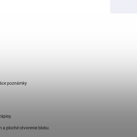
omáce poznámky
zápisy.
 a ploché otvorenie bloku.