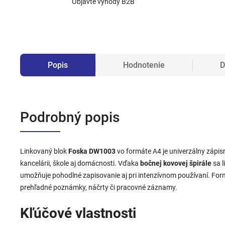
Objavte výhody B2B
Popis
Hodnotenie
D
Podrobný popis
Linkovaný blok
Foska DW1003
vo formáte A4 je univerzálny zápis
kancelárii, škole aj domácnosti. Vďaka
bočnej kovovej špirále
sa l
umožňuje pohodlné zapisovanie aj pri intenzívnom používaní. For
prehľadné poznámky, náčrty či pracovné záznamy.
Kľúčové vlastnosti