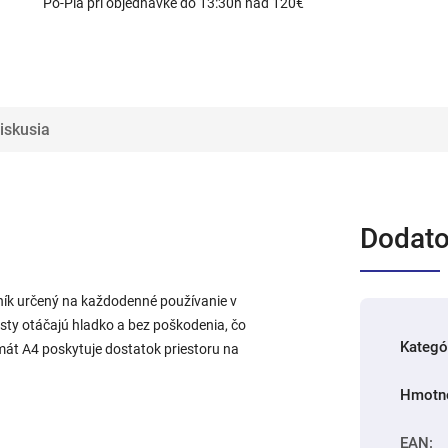
Po-Pia pri objednávke do 13:30h nad 120€
iskusia
Dodato
ník určený na každodenné používanie v
isty otáčajú hladko a bez poškodenia, čo
Kategó
mát A4 poskytuje dostatok priestoru na
Hmotn
EAN
: