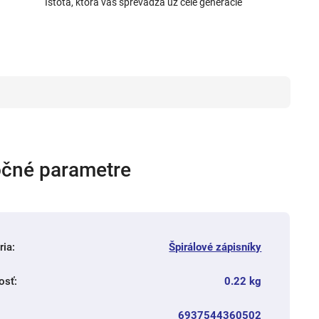
Istota, ktorá vás sprevádza už celé generácie
čné parametre
ria
:
Špirálové zápisníky
osť
:
0.22 kg
6937544360502