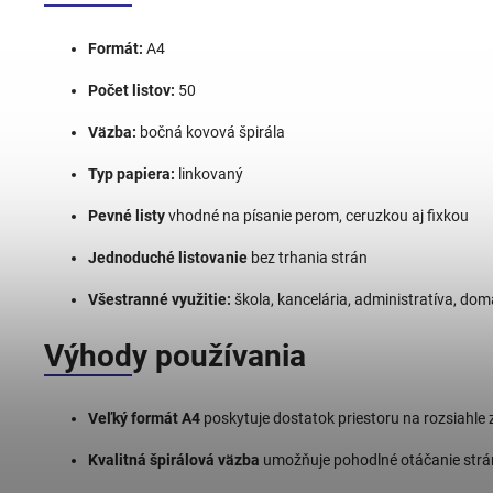
Formát:
A4
Počet listov:
50
Väzba:
bočná kovová špirála
Typ papiera:
linkovaný
Pevné listy
vhodné na písanie perom, ceruzkou aj fixkou
Jednoduché listovanie
bez trhania strán
Všestranné využitie:
škola, kancelária, administratíva, d
Výhody používania
Veľký formát A4
poskytuje dostatok priestoru na rozsiahle 
Kvalitná špirálová väzba
umožňuje pohodlné otáčanie strán