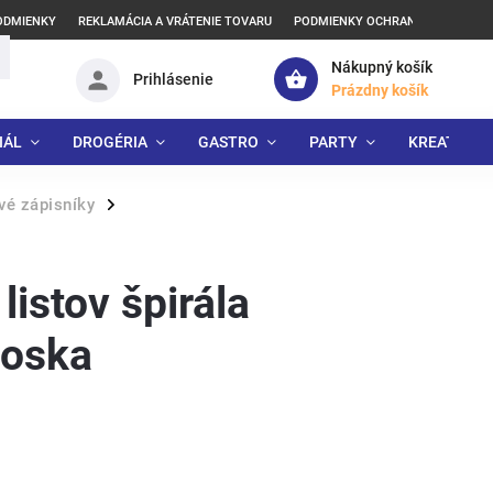
ODMIENKY
REKLAMÁCIA A VRÁTENIE TOVARU
PODMIENKY OCHRANY OSOBNÝCH
Nákupný košík
Prihlásenie
Prázdny košík
IÁL
DROGÉRIA
GASTRO
PARTY
KREATÍVNE
vé zápisníky
/
listov špirála
Foska