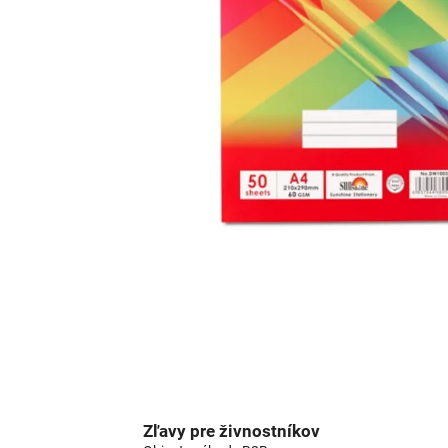
Zľavy pre živnostníkov