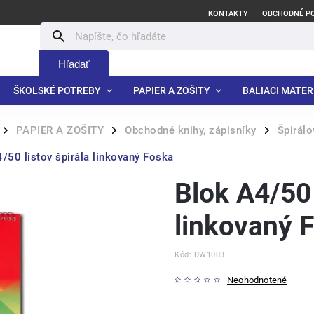
KONTAKTY
OBCHODNÉ P
Hľadať
ŠKOLSKÉ POTREBY
PAPIER A ZOŠITY
BALIACI MATER
PAPIER A ZOŠITY
Obchodné knihy, zápisníky
Špirálo
/
/
/
/50 listov špirála linkovaný Foska
Blok A4/50 
linkovaný 
Kód:
DW1003
Neohodnotené