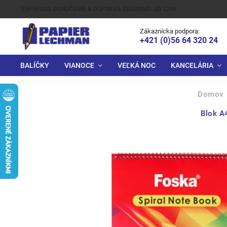
EXPRESNÉ DORUČENIE A DOPRAVA ZADARMO OD 120€
Zákaznícka podpora:
+421 (0)56 64 320 24
BALÍČKY
VIANOCE
VEĽKÁ NOC
KANCELÁRIA
Domov
Blok A4