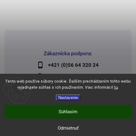
Zákaznícka podpora:
+421 (0)56 64 320 24
lechman@lechman.sk
Tento web používa súbory cookie. Ďalším prechádzaním tohto webu
vyjadrujete súhlas s ich používaním. Viac informácií
tu
.
Nastavenie
Copyright 2026
Papier Lechman
. Všetky práva vyhradené.
Vytvořil
Shoptet
| Design
Shoptak.cz
Súhlasím
Odmietnuť
Expresné doručenie a doprava zadarmo od 120€