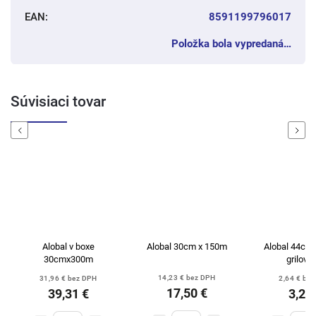
EAN
:
8591199796017
Položka bola vypredaná…
Súvisiaci tovar
Previous
Next
Alobal v boxe
Alobal 30cm x 150m
Alobal 44cm 
30cmx300m
grilova
14,23 € bez DPH
31,96 € bez DPH
2,64 € be
17,50 €
39,31 €
3,25