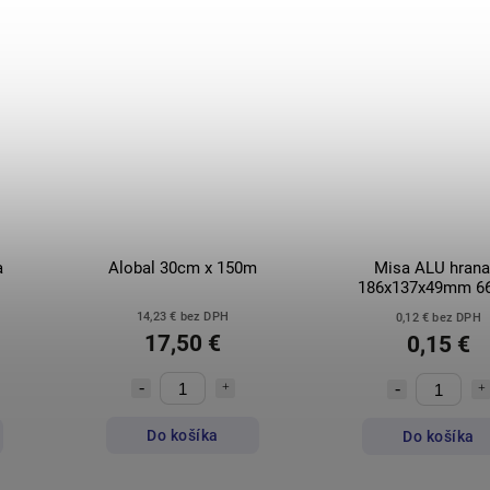
a
Alobal 30cm x 150m
Misa ALU hrana
186x137x49mm 6
14,23 € bez DPH
0,12 € bez DPH
17,50 €
0,15 €
Do košíka
Do košíka