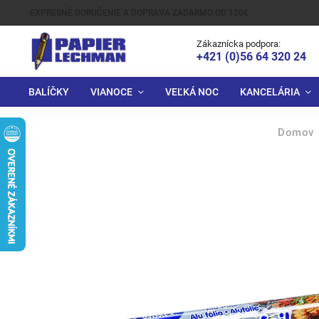
EXPRESNÉ DORUČENIE A DOPRAVA ZADARMO OD 120€
Zákaznícka podpora:
+421 (0)56 64 320 24
BALÍČKY
VIANOCE
VEĽKÁ NOC
KANCELÁRIA
Domov