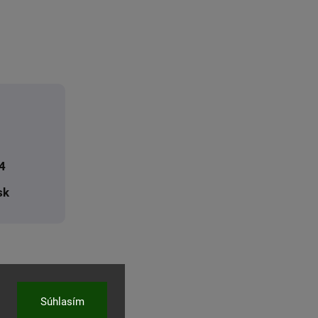
4
sk
Súhlasím