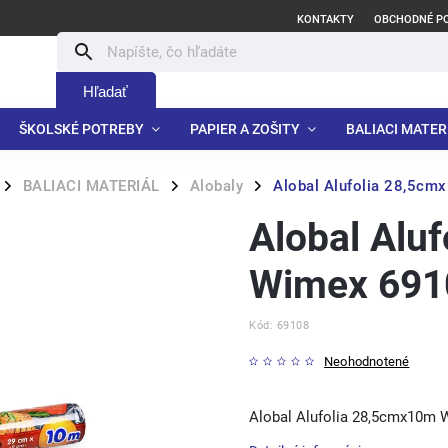
KONTAKTY
OBCHODNÉ P
Hľadať
ŠKOLSKÉ POTREBY
PAPIER A ZOŠITY
BALIACI MATER
BALIACI MATERIÁL
Alobaly
Alobal Alufolia 28,5c
/
/
/
Alobal Alu
Wimex 691
Kód:
69108
Neohodnotené
Alobal Alufolia 28,5cmx10m 