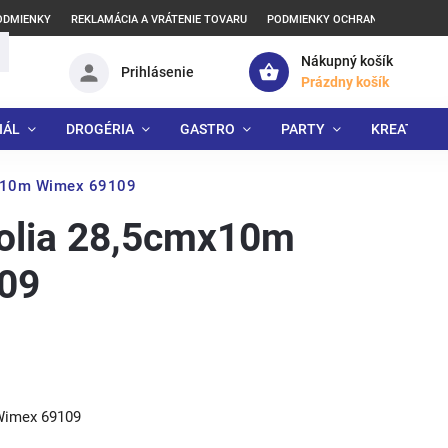
ODMIENKY
REKLAMÁCIA A VRÁTENIE TOVARU
PODMIENKY OCHRANY OSOBNÝCH
Nákupný košík
Prihlásenie
Prázdny košík
IÁL
DROGÉRIA
GASTRO
PARTY
KREATÍVNE
mx10m Wimex 69109
folia 28,5cmx10m
09
Wimex 69109